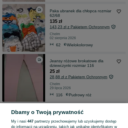
Paka ubranek dla chłopca rozmiar
62/68
135 zł
143,23 zł z Pakietem Ochronnym
Chełm
02 sierpnia 2026
62
Wielokolorowy
Jeansy różowe brokatowe dla
dziewczynki rozmiar 116
25 zł
28,88 zł z Pakietem Ochronnym
Chełm
29 lipca 2026
116
Pudrowy róż
Zestaw ubrań dla chłopca rozmiar
Dbamy o Twoją prywatność
80
65 zł
My i nasi
447
partnerzy przechowujemy lub uzyskujemy dostęp
do informacji na urządzeniu, takich jak unikalne identyfikatory w
70,28 zł z Pakietem Ochronnym