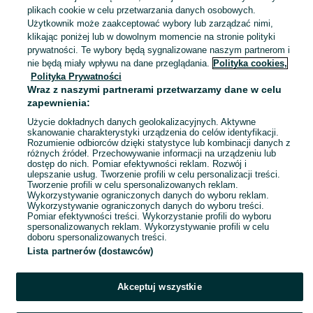
plikach cookie w celu przetwarzania danych osobowych.
Chełm
Użytkownik może zaakceptować wybory lub zarządzać nimi,
26 lipca 2026
klikając poniżej lub w dowolnym momencie na stronie polityki
80
Wielokolorowy
prywatności. Te wybory będą sygnalizowane naszym partnerom i
nie będą miały wpływu na dane przeglądania.
Polityka cookies,
Polityka Prywatności
Hula kula vtech zabawka
Wraz z naszymi partnerami przetwarzamy dane w celu
edukacyjna
zapewnienia:
45 zł
49,58 zł z Pakietem Ochronnym
Użycie dokładnych danych geolokalizacyjnych. Aktywne
skanowanie charakterystyki urządzenia do celów identyfikacji.
Rozumienie odbiorców dzięki statystyce lub kombinacji danych z
Chełm
różnych źródeł. Przechowywanie informacji na urządzeniu lub
26 lipca 2026
dostęp do nich. Pomiar efektywności reklam. Rozwój i
ulepszanie usług. Tworzenie profili w celu personalizacji treści.
Tworzenie profili w celu spersonalizowanych reklam.
Wykorzystywanie ograniczonych danych do wyboru reklam.
1
2
Wykorzystywanie ograniczonych danych do wyboru treści.
Pomiar efektywności treści. Wykorzystanie profili do wyboru
spersonalizowanych reklam. Wykorzystywanie profili w celu
doboru spersonalizowanych treści.
Lista partnerów (dostawców)
Akceptuj wszystkie