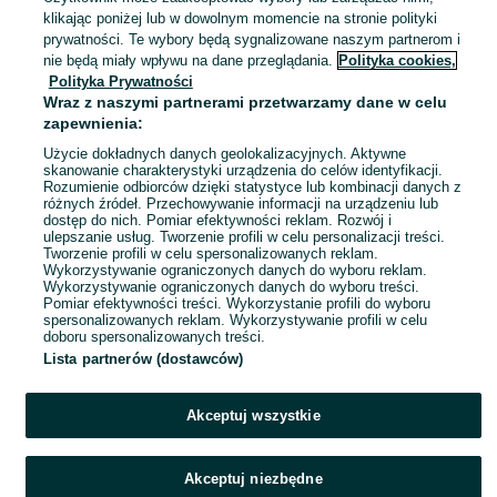
Gliwice, Śródmieście
klikając poniżej lub w dowolnym momencie na stronie polityki
31 lipca 2026
prywatności. Te wybory będą sygnalizowane naszym partnerom i
nie będą miały wpływu na dane przeglądania.
Polityka cookies,
Polityka Prywatności
Laptop Lenovo Ideapad B5400/
Wraz z naszymi partnerami przetwarzamy dane w celu
15.6"/ Intel i5-4200M-3.1GHz/
zapewnienia:
16GB/ SSD 275 GB/ Windows 10/
470 zł
Gwarancja
495,61 zł z Pakietem Ochronnym
Użycie dokładnych danych geolokalizacyjnych. Aktywne
skanowanie charakterystyki urządzenia do celów identyfikacji.
Rozumienie odbiorców dzięki statystyce lub kombinacji danych z
Gliwice, Śródmieście
różnych źródeł. Przechowywanie informacji na urządzeniu lub
31 lipca 2026
dostęp do nich. Pomiar efektywności reklam. Rozwój i
ulepszanie usług. Tworzenie profili w celu personalizacji treści.
Tworzenie profili w celu spersonalizowanych reklam.
Wykorzystywanie ograniczonych danych do wyboru reklam.
1
2
3
4
Wykorzystywanie ograniczonych danych do wyboru treści.
Pomiar efektywności treści. Wykorzystanie profili do wyboru
spersonalizowanych reklam. Wykorzystywanie profili w celu
doboru spersonalizowanych treści.
Lista partnerów (dostawców)
Akceptuj wszystkie
Akceptuj niezbędne