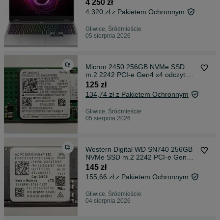
RTX 5060- 8GB / DDR5 16GB /
4 250 zł
SSD 512GB NVMe / Windows 11 /
4 320 zł z Pakietem Ochronnym
Gwarancja 2 lata
Gliwice, Śródmieście
05 sierpnia 2026
Micron 2450 256GB NVMe SSD
m.2 2242 PCI-e Gen4 x4 odczyt:
3500 zapis: 1600
125 zł
134,74 zł z Pakietem Ochronnym
Gliwice, Śródmieście
05 sierpnia 2026
Western Digital WD SN740 256GB
NVMe SSD m.2 2242 PCI-e Gen4
x4 odczyt: 4000 zapis: 2000,
145 zł
Gwarancja: 12 miesięcy
155,66 zł z Pakietem Ochronnym
Gliwice, Śródmieście
04 sierpnia 2026