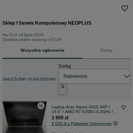
Sklep I Serwis Komputerowy NEOPLUS
Na OLX od
lipca 2024
Ostatnio online wczoraj o 07:29
Wszystkie ogłoszenia
Oceny
Sortuj
ZNALEŹLIŚMY 33 OGŁOSZENIA
Laptop Acer Aspire A315-44P /
15.6" / AMD R7-5700U-4.3GHz /
16GB / SSD 512 GB / Windows 11 /
1 950 zł
Gwarancja
2 020 zł z Pakietem Ochronnym