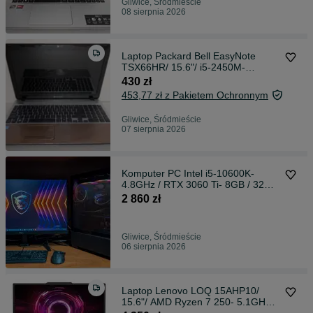
Gliwice, Śródmieście
08 sierpnia 2026
Laptop Packard Bell EasyNote
TSX66HR/ 15.6"/ i5-2450M-
3.1GHz/ GF 630M-2GB/ 16GB/
430 zł
SSD256/ Win10/ Gw
453,77 zł z Pakietem Ochronnym
Gliwice, Śródmieście
07 sierpnia 2026
Komputer PC Intel i5-10600K-
4.8GHz / RTX 3060 Ti- 8GB / 32GB
/ SSD 1 TB NVMe / Win 11 / RGB /
2 860 zł
WiFi- opcja/ Chłodzenie wodne /
Gwarancja
Gliwice, Śródmieście
06 sierpnia 2026
Laptop Lenovo LOQ 15AHP10/
15.6"/ AMD Ryzen 7 250- 5.1GHz /