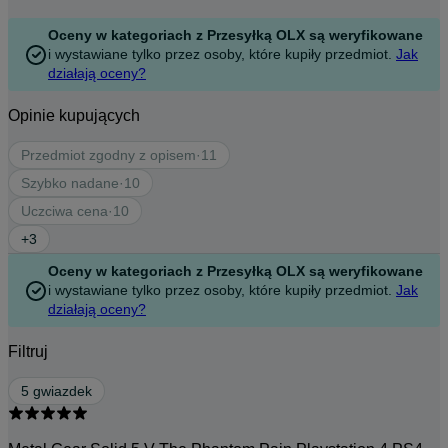
Oceny w kategoriach z Przesyłką OLX są weryfikowane
i wystawiane tylko przez osoby, które kupiły przedmiot.
Jak
działają oceny?
Opinie kupujących
Przedmiot zgodny z opisem
·
11
Szybko nadane
·
10
Uczciwa cena
·
10
+
3
Oceny w kategoriach z Przesyłką OLX są weryfikowane
i wystawiane tylko przez osoby, które kupiły przedmiot.
Jak
działają oceny?
Filtruj
5 gwiazdek