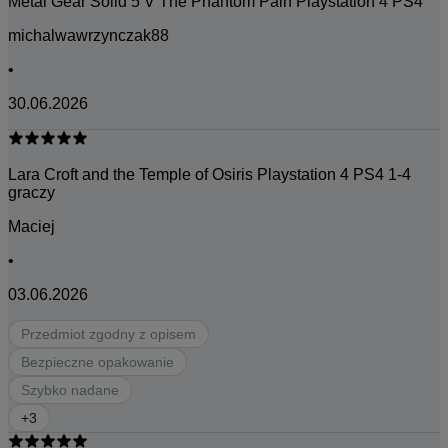
Metal Gear Solid 5 V The Phantom Pain Playstation 4 PS4
michalwawrzynczak88
•
30.06.2026
Lara Croft and the Temple of Osiris Playstation 4 PS4 1-4
graczy
Maciej
•
03.06.2026
Przedmiot zgodny z opisem
Bezpieczne opakowanie
Szybko nadane
+
3