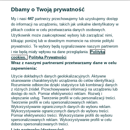
Jerl
Dbamy o Twoją prywatność
•
My i nasi
447
partnerzy przechowujemy lub uzyskujemy dostęp
23.08.2024
do informacji na urządzeniu, takich jak unikalne identyfikatory w
plikach cookie w celu przetwarzania danych osobowych.
Przedmiot zgodny z opisem
Użytkownik może zaakceptować wybory lub zarządzać nimi,
klikając poniżej lub w dowolnym momencie na stronie polityki
Bezpieczne opakowanie
prywatności. Te wybory będą sygnalizowane naszym partnerom
Szybko nadane
i nie będą miały wpływu na dane przeglądania.
Polityka
cookies,
Polityka Prywatności
+
3
Wraz z naszymi partnerami przetwarzamy dane w celu
zapewnienia:
Luca Caioli - Messi Biografia
Użycie dokładnych danych geolokalizacyjnych. Aktywne
skanowanie charakterystyki urządzenia do celów identyfikacji.
Rozumienie odbiorców dzięki statystyce lub kombinacji danych
Jerl
z różnych źródeł. Przechowywanie informacji na urządzeniu lub
dostęp do nich. Pomiar efektywności reklam. Rozwój i
•
ulepszanie usług. Tworzenie profili w celu personalizacji treści.
Tworzenie profili w celu spersonalizowanych reklam.
24.06.2024
Wykorzystywanie ograniczonych danych do wyboru reklam.
Wykorzystywanie ograniczonych danych do wyboru treści.
Pomiar efektywności treści. Wykorzystanie profili do wyboru
Przedmiot zgodny z opisem
spersonalizowanych reklam. Wykorzystywanie profili w celu
doboru spersonalizowanych treści.
Bezpieczne opakowanie
Lista partnerów (dostawców)