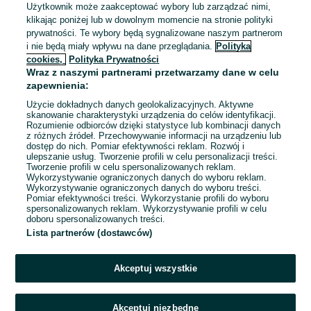
Użytkownik może zaakceptować wybory lub zarządzać nimi,
klikając poniżej lub w dowolnym momencie na stronie polityki
Przedmiot zgodny z opisem
prywatności. Te wybory będą sygnalizowane naszym partnerom
i nie będą miały wpływu na dane przeglądania.
Polityka
cookies,
Polityka Prywatności
Pakiet: Grey, Mroczniej, Wyzwolony Sonia Draga EL James,
Wraz z naszymi partnerami przetwarzamy dane w celu
Katarzyna
zapewnienia:
Beata
Użycie dokładnych danych geolokalizacyjnych. Aktywne
skanowanie charakterystyki urządzenia do celów identyfikacji.
Rozumienie odbiorców dzięki statystyce lub kombinacji danych
•
z różnych źródeł. Przechowywanie informacji na urządzeniu lub
dostęp do nich. Pomiar efektywności reklam. Rozwój i
24.07.2026
ulepszanie usług. Tworzenie profili w celu personalizacji treści.
Tworzenie profili w celu spersonalizowanych reklam.
Wykorzystywanie ograniczonych danych do wyboru reklam.
Przedmiot zgodny z opisem
Wykorzystywanie ograniczonych danych do wyboru treści.
Pomiar efektywności treści. Wykorzystanie profili do wyboru
Bezpieczne opakowanie
spersonalizowanych reklam. Wykorzystywanie profili w celu
Szybko nadane
doboru spersonalizowanych treści.
Lista partnerów (dostawców)
+
1
1
2
3
4
...
82
Akceptuj wszystkie
Akceptuj niezbędne