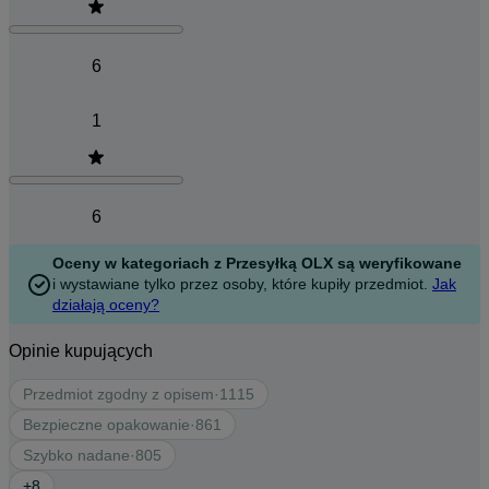
6
1
6
Oceny w kategoriach z Przesyłką OLX są weryfikowane
i wystawiane tylko przez osoby, które kupiły przedmiot.
Jak
działają oceny?
Opinie kupujących
Przedmiot zgodny z opisem
·
1115
Bezpieczne opakowanie
·
861
Szybko nadane
·
805
+
8