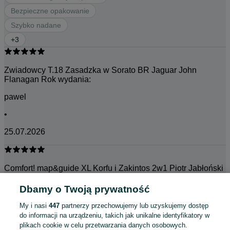
Bezpieczne opakowanie
Szybko nadane
+
3
Zwiadowcy T.18 Zasadzka w Sorato BR Jaguar John
Flanagan Rok wydania:
pawel
•
25.07.2026
Comfort! map&guide XL Korfu i Zakintos 2w1 Piotr Jabłoński
Rok
Dbamy o Twoją prywatność
Marta
My i nasi
447
partnerzy przechowujemy lub uzyskujemy dostęp
•
do informacji na urządzeniu, takich jak unikalne identyfikatory w
plikach cookie w celu przetwarzania danych osobowych.
24.07.2026