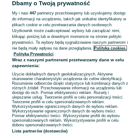
Dbamy o Twoją prywatność
PMDB 750 litrów, pojemnik z
otwieranym dnem
My i nasi
447
partnerzy przechowujemy lub uzyskujemy dostęp
3 200 zł
do informacji na urządzeniu, takich jak unikalne identyfikatory w
plikach cookie w celu przetwarzania danych osobowych.
Użytkownik może zaakceptować wybory lub zarządzać nimi,
Kielce
Odświeżono dnia 03 sierpnia 2026
klikając poniżej lub w dowolnym momencie na stronie polityki
prywatności. Te wybory będą sygnalizowane naszym partnerom i
nie będą miały wpływu na dane przeglądania.
Polityka cookies,
Polityka Prywatności
Nowa koleba dla firm, PMUC Light
Wraz z naszymi partnerami przetwarzamy dane w celu
1250 L, przechylny pojemnik
zapewnienia:
3 390 zł
Użycie dokładnych danych geolokalizacyjnych. Aktywne
skanowanie charakterystyki urządzenia do celów identyfikacji.
Rozumienie odbiorców dzięki statystyce lub kombinacji danych z
Kielce
Odświeżono dnia 03 sierpnia 2026
różnych źródeł. Przechowywanie informacji na urządzeniu lub
dostęp do nich. Pomiar efektywności reklam. Rozwój i
ulepszanie usług. Tworzenie profili w celu personalizacji treści.
Tworzenie profili w celu spersonalizowanych reklam.
Wykorzystywanie ograniczonych danych do wyboru reklam.
1
2
3
...
16
Wykorzystywanie ograniczonych danych do wyboru treści.
Pomiar efektywności treści. Wykorzystanie profili do wyboru
spersonalizowanych reklam. Wykorzystywanie profili w celu
doboru spersonalizowanych treści.
Lista partnerów (dostawców)