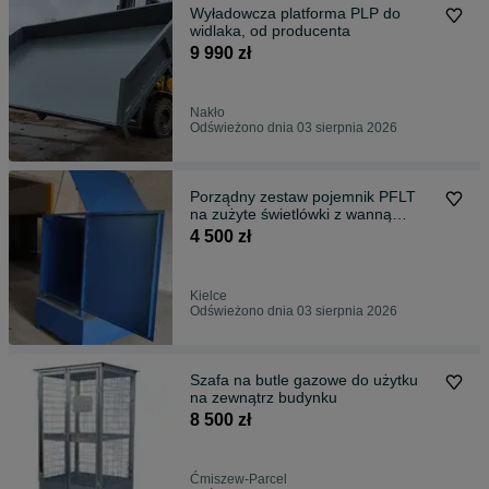
Wyładowcza platforma PLP do
widlaka, od producenta
9 990 zł
Nakło
Odświeżono dnia 03 sierpnia 2026
Porządny zestaw pojemnik PFLT
na zużyte świetlówki z wanną
wychwytową
4 500 zł
Kielce
Odświeżono dnia 03 sierpnia 2026
Szafa na butle gazowe do użytku
na zewnątrz budynku
8 500 zł
Ćmiszew-Parcel