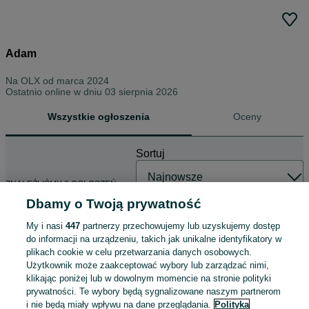
Adam
Na OLX od
marca 2024
Ostatnio online w dniu 03 sierpnia 2026
Wszystkie ogłoszenia
Oceny
Sortuj
ZNALEŹLIŚMY 0 OGŁOSZEŃ
Dbamy o Twoją prywatność
My i nasi
447
partnerzy przechowujemy lub uzyskujemy dostęp
do informacji na urządzeniu, takich jak unikalne identyfikatory w
plikach cookie w celu przetwarzania danych osobowych.
Użytkownik może zaakceptować wybory lub zarządzać nimi,
klikając poniżej lub w dowolnym momencie na stronie polityki
prywatności. Te wybory będą sygnalizowane naszym partnerom
i nie będą miały wpływu na dane przeglądania.
Polityka