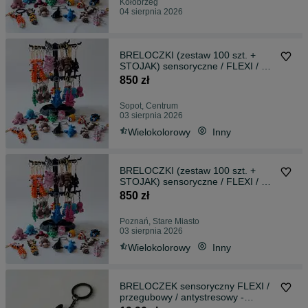
Kołobrzeg
04 sierpnia 2026
BRELOCZKI (zestaw 100 szt. +
STOJAK) sensoryczne / FLEXI / 3D
/ przegubowe / antystresowe
850 zł
Sopot, Centrum
03 sierpnia 2026
Wielokolorowy
Inny
BRELOCZKI (zestaw 100 szt. +
STOJAK) sensoryczne / FLEXI / 3D
/ przegubowe / antystresowe
850 zł
Poznań, Stare Miasto
03 sierpnia 2026
Wielokolorowy
Inny
BRELOCZEK sensoryczny FLEXI /
przegubowy / antystresowy -