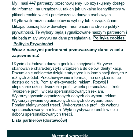
My i nasi
447
partnerzy przechowujemy lub uzyskujemy dostęp
BRELOCZKI (zestaw 100 szt. +
do informacji na urządzeniu, takich jak unikalne identyfikatory w
STOJAK) sensoryczne / FLEXI / 3D
plikach cookie w celu przetwarzania danych osobowych.
/ przegubowe / antystresowe
1 090 zł
Użytkownik może zaakceptować wybory lub zarządzać nimi,
klikając poniżej lub w dowolnym momencie na stronie polityki
Kołobrzeg
prywatności. Te wybory będą sygnalizowane naszym partnerom i
31 lipca 2026
nie będą miały wpływu na dane przeglądania.
Polityka cookies,
Wielokolorowy
Inny
Polityka Prywatności
Wraz z naszymi partnerami przetwarzamy dane w celu
zapewnienia:
BRELOCZKI (zestaw 100 szt. +
STOJAK) sensoryczne / FLEXI / 3D
Użycie dokładnych danych geolokalizacyjnych. Aktywne
skanowanie charakterystyki urządzenia do celów identyfikacji.
/ przegubowe / antystresowe
850 zł
Rozumienie odbiorców dzięki statystyce lub kombinacji danych z
HURTOWE ilości
różnych źródeł. Przechowywanie informacji na urządzeniu lub
dostęp do nich. Pomiar efektywności reklam. Rozwój i
ulepszanie usług. Tworzenie profili w celu personalizacji treści.
Szczyrk
Odświeżono dnia 23 lipca 2026
Tworzenie profili w celu spersonalizowanych reklam.
Wykorzystywanie ograniczonych danych do wyboru reklam.
Wykorzystywanie ograniczonych danych do wyboru treści.
Pomiar efektywności treści. Wykorzystanie profili do wyboru
spersonalizowanych reklam. Wykorzystywanie profili w celu
doboru spersonalizowanych treści.
Lista partnerów (dostawców)
Akceptuj wszystkie