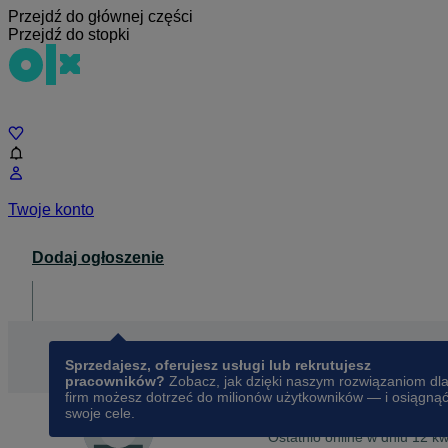
Przejdź do głównej części
Przejdź do stopki
Czat
Twoje konto
Dodaj ogłoszenie
Dla biznesu
opens in a new tab
Sprzedajesz, oferujesz usługi lub rekrutujesz
pracowników?
Zobacz, jak dzięki naszym rozwiązaniom dl
firm możesz dotrzeć do milionów użytkowników — i osiągną
swoje cele.
Na OLX od
września 2025
Olgierd Mrozek
Ostatnio online w dniu 12 k