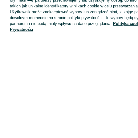
My i nasi
447
partnerzy przechowujemy lub uzyskujemy dostęp do infor
takich jak unikalne identyfikatory w plikach cookie w celu przetwarzan
Użytkownik może zaakceptować wybory lub zarządzać nimi, klikając po
dowolnym momencie na stronie polityki prywatności. Te wybory będą 
partnerom i nie będą miały wpływu na dane przeglądania.
Polityka coo
Prywatności
Aplikacje mobilne OLX.pl
Pomoc
Wyróżnione ogłoszenia
Oferta dla firm
Blog
Regulamin
Polityka prywatności
Reklama
Informacja o realizowanej strategii podatkowej