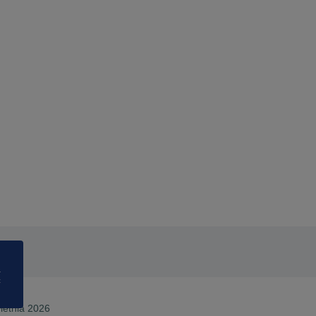
a
ć
wietnia 2026