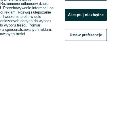
. Rozumienie odbiorców dzięki
ł. Przechowywanie informacji na
ci reklam. Rozwój i ulepszanie
Akceptuj niezbędne
. Tworzenie profili w celu
raniczonych danych do wyboru
o wyboru treści. Pomiar
boru spersonalizowanych reklam.
zowanych treści.
Ustaw preferencje