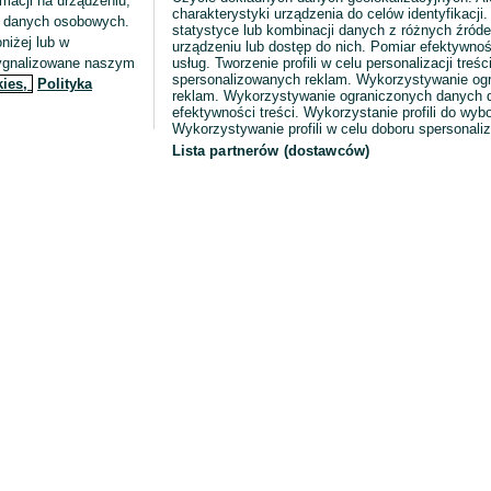
macji na urządzeniu,
charakterystyki urządzenia do celów identyfikacji
ia danych osobowych.
statystyce lub kombinacji danych z różnych źróde
niżej lub w
urządzeniu lub dostęp do nich. Pomiar efektywnoś
sygnalizowane naszym
usług. Tworzenie profili w celu personalizacji treści
spersonalizowanych reklam. Wykorzystywanie og
kies,
Polityka
reklam. Wykorzystywanie ograniczonych danych d
efektywności treści. Wykorzystanie profili do wy
Wykorzystywanie profili w celu doboru spersonali
Lista partnerów (dostawców)