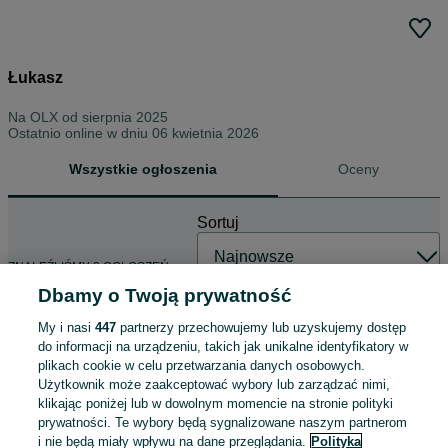
Łukasz
Na OLX od
sierpnia 2025
Ostatnio online w dniu 06 kwietnia 2026
Wszystkie ogłoszenia
Oceny
Sortuj
ZNALEŹLIŚMY 0 OGŁOSZEŃ
Dbamy o Twoją prywatność
My i nasi
447
partnerzy przechowujemy lub uzyskujemy dostęp
do informacji na urządzeniu, takich jak unikalne identyfikatory w
plikach cookie w celu przetwarzania danych osobowych.
Użytkownik może zaakceptować wybory lub zarządzać nimi,
klikając poniżej lub w dowolnym momencie na stronie polityki
prywatności. Te wybory będą sygnalizowane naszym partnerom
i nie będą miały wpływu na dane przeglądania.
Polityka