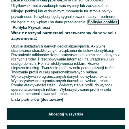
plikach cookie w celu przetwarzania danych osobowych.
Bielsko-Biała
06 sierpnia 2026
Użytkownik może zaakceptować wybory lub zarządzać nimi,
20
klikając poniżej lub w dowolnym momencie na stronie polityki
prywatności. Te wybory będą sygnalizowane naszym partnerom i
nie będą miały wpływu na dane przeglądania.
Polityka cookies,
Złoty pierścionek P:585 5,22G
Polityka Prywatności
ROZMIAR 19
Wraz z naszymi partnerami przetwarzamy dane w celu
1 999 zł
zapewnienia:
2 049 zł z Pakietem Ochronnym
Użycie dokładnych danych geolokalizacyjnych. Aktywne
skanowanie charakterystyki urządzenia do celów identyfikacji.
Bielsko-Biała
06 sierpnia 2026
Rozumienie odbiorców dzięki statystyce lub kombinacji danych z
różnych źródeł. Przechowywanie informacji na urządzeniu lub
19
dostęp do nich. Pomiar efektywności reklam. Rozwój i
ulepszanie usług. Tworzenie profili w celu personalizacji treści.
Tworzenie profili w celu spersonalizowanych reklam.
Wykorzystywanie ograniczonych danych do wyboru reklam.
1
2
3
4
5
Wykorzystywanie ograniczonych danych do wyboru treści.
Pomiar efektywności treści. Wykorzystanie profili do wyboru
spersonalizowanych reklam. Wykorzystywanie profili w celu
doboru spersonalizowanych treści.
Lista partnerów (dostawców)
Akceptuj wszystkie