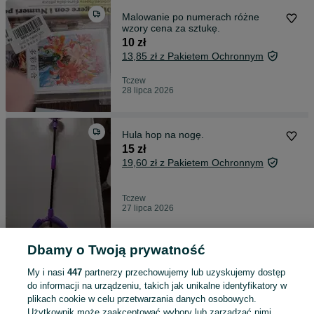
Malowanie po numerach różne
wzory cena za sztukę.
10 zł
13,85 zł z Pakietem Ochronnym
Tczew
28 lipca 2026
Hula hop na nogę.
15 zł
19,60 zł z Pakietem Ochronnym
Tczew
27 lipca 2026
Dbamy o Twoją prywatność
Zestaw do malowania motyw
jesień.
My i nasi
447
partnerzy przechowujemy lub uzyskujemy dostęp
15 zł
do informacji na urządzeniu, takich jak unikalne identyfikatory w
19,50 zł z Pakietem Ochronnym
plikach cookie w celu przetwarzania danych osobowych.
Użytkownik może zaakceptować wybory lub zarządzać nimi,