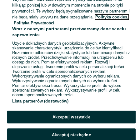
Tczew
klikając poniżej lub w dowolnym momencie na stronie polityki
27 lipca 2026
prywatności. Te wybory będą sygnalizowane naszym partnerom i
nie będą miały wpływu na dane przeglądania.
Polityka cookies,
Polityka Prywatności
Piłeczki sensoryczne
Wraz z naszymi partnerami przetwarzamy dane w celu
20 zł
zapewnienia:
24,67 zł z Pakietem Ochronnym
Użycie dokładnych danych geolokalizacyjnych. Aktywne
skanowanie charakterystyki urządzenia do celów identyfikacji.
Rozumienie odbiorców dzięki statystyce lub kombinacji danych z
Tczew
różnych źródeł. Przechowywanie informacji na urządzeniu lub
27 lipca 2026
dostęp do nich. Pomiar efektywności reklam. Rozwój i
ulepszanie usług. Tworzenie profili w celu personalizacji treści.
Tworzenie profili w celu spersonalizowanych reklam.
Wykorzystywanie ograniczonych danych do wyboru reklam.
1
2
3
Wykorzystywanie ograniczonych danych do wyboru treści.
Pomiar efektywności treści. Wykorzystanie profili do wyboru
spersonalizowanych reklam. Wykorzystywanie profili w celu
doboru spersonalizowanych treści.
Lista partnerów (dostawców)
Akceptuj wszystkie
Akceptuj niezbędne