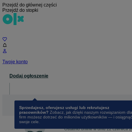
Przejdź do głównej części
Przejdź do stopki
Czat
Twoje konto
Dodaj ogłoszenie
Dla biznesu
opens in a new tab
Sprzedajesz, oferujesz usługi lub rekrutujesz
pracowników?
Zobacz, jak dzięki naszym rozwiązaniom dl
firm możesz dotrzeć do milionów użytkowników — i osiągną
swoje cele.
Na OLX od
marca 2025
angelika
Ostatnio online w dniu 22 czerwca 