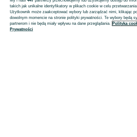
My i nasi
447
partnerzy przechowujemy lub uzyskujemy dostęp do infor
takich jak unikalne identyfikatory w plikach cookie w celu przetwarzan
Użytkownik może zaakceptować wybory lub zarządzać nimi, klikając po
dowolnym momencie na stronie polityki prywatności. Te wybory będą 
partnerom i nie będą miały wpływu na dane przeglądania.
Polityka coo
Prywatności
Aplikacje mobilne OLX.pl
Pomoc
Wyróżnione ogłoszenia
Oferta dla firm
Blog
Regulamin
Polityka prywatności
Reklama
Informacja o realizowanej strategii podatkowej