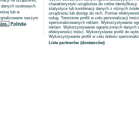
macji na urządzeniu,
charakterystyki urządzenia do celów identyfikacji
ia danych osobowych.
statystyce lub kombinacji danych z różnych źróde
niżej lub w
urządzeniu lub dostęp do nich. Pomiar efektywnoś
sygnalizowane naszym
usług. Tworzenie profili w celu personalizacji treści
spersonalizowanych reklam. Wykorzystywanie og
kies,
Polityka
reklam. Wykorzystywanie ograniczonych danych d
efektywności treści. Wykorzystanie profili do wy
Wykorzystywanie profili w celu doboru spersonali
Lista partnerów (dostawców)