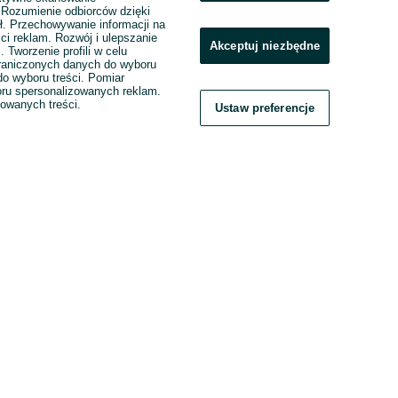
. Rozumienie odbiorców dzięki
ł. Przechowywanie informacji na
ci reklam. Rozwój i ulepszanie
Akceptuj niezbędne
. Tworzenie profili w celu
raniczonych danych do wyboru
o wyboru treści. Pomiar
boru spersonalizowanych reklam.
zowanych treści.
Ustaw preferencje