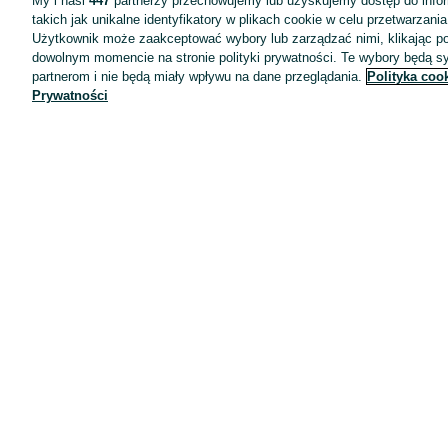
My i nasi
447
partnerzy przechowujemy lub uzyskujemy dostęp do infor
takich jak unikalne identyfikatory w plikach cookie w celu przetwarzan
Użytkownik może zaakceptować wybory lub zarządzać nimi, klikając po
dowolnym momencie na stronie polityki prywatności. Te wybory będą 
partnerom i nie będą miały wpływu na dane przeglądania.
Polityka coo
Prywatności
Aplikacje mobilne OLX.pl
Pomoc
Wyróżnione ogłoszenia
Oferta dla firm
Blog
Regulamin
Polityka prywatności
Reklama
Informacja o realizowanej strategii podatkowej