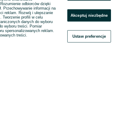
. Rozumienie odbiorców dzięki
ł. Przechowywanie informacji na
ci reklam. Rozwój i ulepszanie
Akceptuj niezbędne
. Tworzenie profili w celu
raniczonych danych do wyboru
o wyboru treści. Pomiar
boru spersonalizowanych reklam.
zowanych treści.
Ustaw preferencje