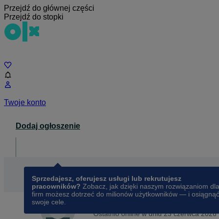
Przejdź do głównej części
Przejdź do stopki
Czat
Twoje konto
Dodaj ogłoszenie
Dla biznesu
opens in a new tab
Sprzedajesz, oferujesz usługi lub rekrutujesz
pracowników?
Zobacz, jak dzięki naszym rozwiązaniom dl
firm możesz dotrzeć do milionów użytkowników — i osiągną
swoje cele.
Na OLX od
marca 2026
Bory
Ostatnio online w dniu 23 czerwca 2026