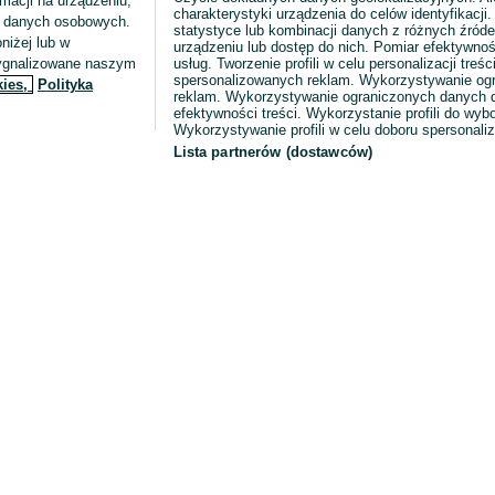
macji na urządzeniu,
charakterystyki urządzenia do celów identyfikacji
ia danych osobowych.
statystyce lub kombinacji danych z różnych źróde
niżej lub w
urządzeniu lub dostęp do nich. Pomiar efektywnoś
sygnalizowane naszym
usług. Tworzenie profili w celu personalizacji treści
spersonalizowanych reklam. Wykorzystywanie og
kies,
Polityka
reklam. Wykorzystywanie ograniczonych danych d
efektywności treści. Wykorzystanie profili do wy
Wykorzystywanie profili w celu doboru spersonali
Lista partnerów (dostawców)