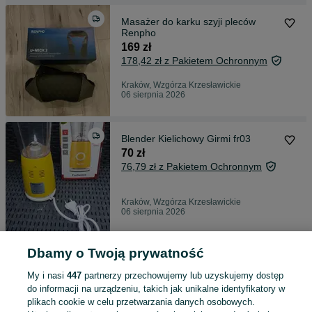
Masażer do karku szyji pleców
Renpho
169 zł
178,42 zł z Pakietem Ochronnym
Kraków, Wzgórza Krzesławickie
06 sierpnia 2026
Blender Kielichowy Girmi fr03
70 zł
76,79 zł z Pakietem Ochronnym
Kraków, Wzgórza Krzesławickie
06 sierpnia 2026
Dbamy o Twoją prywatność
Mata masująca masażer Comfier
Cf-3603u
My i nasi
447
partnerzy przechowujemy lub uzyskujemy dostęp
390 zł
do informacji na urządzeniu, takich jak unikalne identyfikatory w
407,15 zł z Pakietem Ochronnym
plikach cookie w celu przetwarzania danych osobowych.