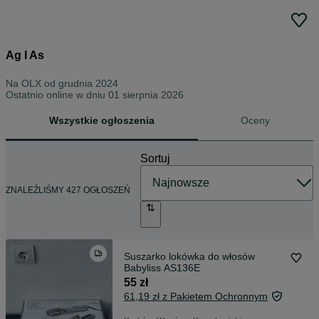
Ag I As
Na OLX od
grudnia 2024
Ostatnio online w dniu 01 sierpnia 2026
Wszystkie ogłoszenia
Oceny
Sortuj
ZNALEŹLIŚMY 427 OGŁOSZEŃ
Suszarko lokówka do włosów
Babyliss AS136E
55 zł
61,19 zł z Pakietem Ochronnym