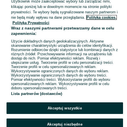
Użytkownik może zaakceptować wybory lub zarządzać nimi,
Kraków, Wzgórza Krzesławickie
klikając poniżej lub w dowolnym momencie na stronie polityki
06 sierpnia 2026
prywatności. Te wybory będą sygnalizowane naszym partnerom i
nie będą miały wpływu na dane przeglądania.
Polityka cookies,
Polityka Prywatności
Elektryczny masażer do stóp
Wraz z naszymi partnerami przetwarzamy dane w celu
179 zł
zapewnienia:
188,77 zł z Pakietem Ochronnym
Użycie dokładnych danych geolokalizacyjnych. Aktywne
skanowanie charakterystyki urządzenia do celów identyfikacji.
Rozumienie odbiorców dzięki statystyce lub kombinacji danych z
Kraków, Wzgórza Krzesławickie
różnych źródeł. Przechowywanie informacji na urządzeniu lub
06 sierpnia 2026
dostęp do nich. Pomiar efektywności reklam. Rozwój i
ulepszanie usług. Tworzenie profili w celu personalizacji treści.
Tworzenie profili w celu spersonalizowanych reklam.
Wykorzystywanie ograniczonych danych do wyboru reklam.
1
2
3
...
43
Wykorzystywanie ograniczonych danych do wyboru treści.
Pomiar efektywności treści. Wykorzystanie profili do wyboru
spersonalizowanych reklam. Wykorzystywanie profili w celu
doboru spersonalizowanych treści.
Lista partnerów (dostawców)
Akceptuj wszystkie
Akceptuj niezbędne