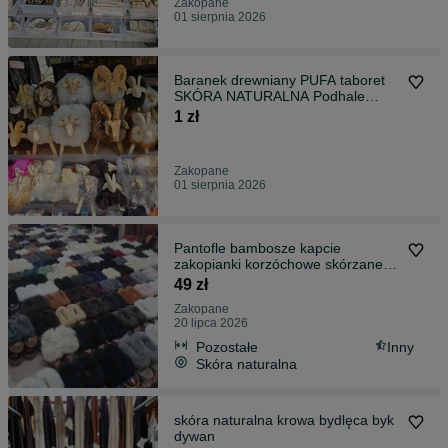
Zakopane
01 sierpnia 2026
Baranek drewniany PUFA taboret
SKÓRA NATURALNA Podhale
Rękodzieło
1 zł
Zakopane
01 sierpnia 2026
Pantofle bambosze kapcie
zakopianki korzóchowe skórzane
owcze
49 zł
Zakopane
20 lipca 2026
Pozostałe
Inny
Skóra naturalna
skóra naturalna krowa bydlęca byk
dywan