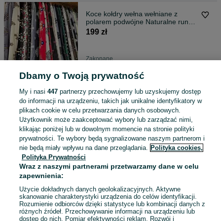
Koce kołdry wełna wełniane z
polarem podwójne Naturalne runo
owcze
199 zł
Zakopane
20 lipca 2026
Dbamy o Twoją prywatność
My i nasi
447
partnerzy przechowujemy lub uzyskujemy dostęp
Fotelówki narzuty kapa kapy szyte
do informacji na urządzeniu, takich jak unikalne identyfikatory w
szyta skórzane z owczej skóry oryg
plikach cookie w celu przetwarzania danych osobowych.
199 zł
Użytkownik może zaakceptować wybory lub zarządzać nimi,
klikając poniżej lub w dowolnym momencie na stronie polityki
prywatności. Te wybory będą sygnalizowane naszym partnerom i
Zakopane
nie będą miały wpływu na dane przeglądania.
Polityka cookies,
17 lipca 2026
Polityka Prywatności
Wraz z naszymi partnerami przetwarzamy dane w celu
zapewnienia:
skóra owcza skóry owcze koce
kołdry wełniane Narzuty dywany
Użycie dokładnych danych geolokalizacyjnych. Aktywne
skóry krów
skanowanie charakterystyki urządzenia do celów identyfikacji.
119 zł
Rozumienie odbiorców dzięki statystyce lub kombinacji danych z
127,75 zł z Pakietem Ochronnym
różnych źródeł. Przechowywanie informacji na urządzeniu lub
dostęp do nich. Pomiar efektywności reklam. Rozwój i