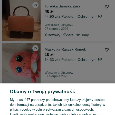
Torebka damska Zara
40 zł
44,90 zł z Pakietem Ochronnym
Warszawa, Ursynów
07 sierpnia 2026
Beżowy
Zara
Inny
Maskotka Raczek Romek
10 zł
14,33 zł z Pakietem Ochronnym
Warszawa, Ursynów
07 sierpnia 2026
Dbamy o Twoją prywatność
Kombinezon niemowlęcy
20 zł
My i nasi
447
partnerzy przechowujemy lub uzyskujemy dostęp
23,70 zł z Pakietem Ochronnym
do informacji na urządzeniu, takich jak unikalne identyfikatory w
plikach cookie w celu przetwarzania danych osobowych.
Warszawa, Ursynów
Użytkownik może zaakceptować wybory lub zarządzać nimi,