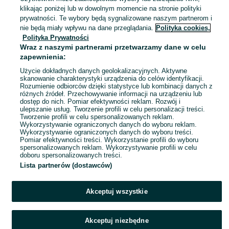
06 sierpnia 2026
klikając poniżej lub w dowolnym momencie na stronie polityki
74
prywatności. Te wybory będą sygnalizowane naszym partnerom i
nie będą miały wpływu na dane przeglądania.
Polityka cookies,
Polityka Prywatności
Sukienka dziewczeca
Wraz z naszymi partnerami przetwarzamy dane w celu
25 zł
zapewnienia:
28,88 zł z Pakietem Ochronnym
Użycie dokładnych danych geolokalizacyjnych. Aktywne
skanowanie charakterystyki urządzenia do celów identyfikacji.
Warszawa, Ursynów
Rozumienie odbiorców dzięki statystyce lub kombinacji danych z
06 sierpnia 2026
różnych źródeł. Przechowywanie informacji na urządzeniu lub
68
dostęp do nich. Pomiar efektywności reklam. Rozwój i
ulepszanie usług. Tworzenie profili w celu personalizacji treści.
Tworzenie profili w celu spersonalizowanych reklam.
Wykorzystywanie ograniczonych danych do wyboru reklam.
1
2
3
Wykorzystywanie ograniczonych danych do wyboru treści.
Pomiar efektywności treści. Wykorzystanie profili do wyboru
spersonalizowanych reklam. Wykorzystywanie profili w celu
doboru spersonalizowanych treści.
Lista partnerów (dostawców)
Akceptuj wszystkie
Akceptuj niezbędne