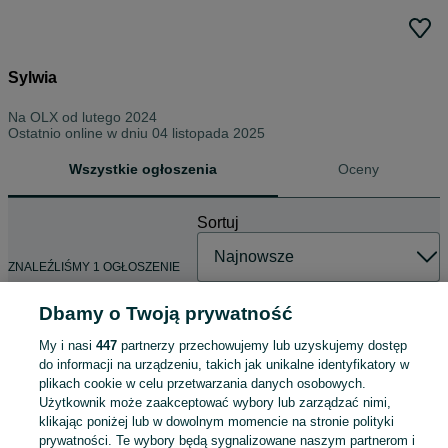
Sylwia
Na OLX od
lutego 2024
Ostatnio online w dniu 04 listopada 2025
Wszystkie ogłoszenia
Oceny
Sortuj
ZNALEŹLIŚMY 1 OGŁOSZENIE
Dbamy o Twoją prywatność
My i nasi
447
partnerzy przechowujemy lub uzyskujemy dostęp
Rower FOLTA Acedo !!!
do informacji na urządzeniu, takich jak unikalne identyfikatory w
700 zł
plikach cookie w celu przetwarzania danych osobowych.
Użytkownik może zaakceptować wybory lub zarządzać nimi,
klikając poniżej lub w dowolnym momencie na stronie polityki
Domasławice
prywatności. Te wybory będą sygnalizowane naszym partnerom i