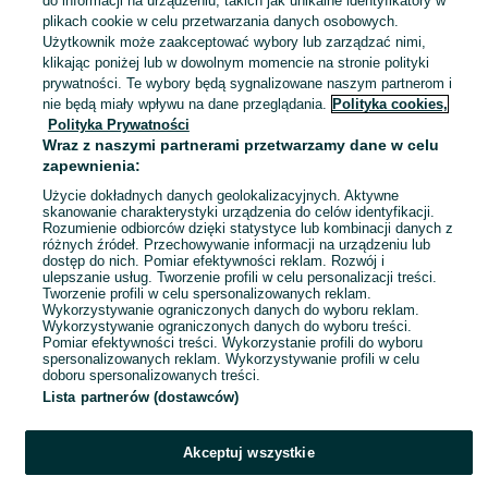
do informacji na urządzeniu, takich jak unikalne identyfikatory w
plikach cookie w celu przetwarzania danych osobowych.
Kuniów
04 sierpnia 2026
Użytkownik może zaakceptować wybory lub zarządzać nimi,
68
Różowy
klikając poniżej lub w dowolnym momencie na stronie polityki
prywatności. Te wybory będą sygnalizowane naszym partnerom i
nie będą miały wpływu na dane przeglądania.
Polityka cookies,
Zestaw czterech nowych koszulek
Polityka Prywatności
takko 80
Wraz z naszymi partnerami przetwarzamy dane w celu
60 zł
zapewnienia:
65,10 zł z Pakietem Ochronnym
Użycie dokładnych danych geolokalizacyjnych. Aktywne
skanowanie charakterystyki urządzenia do celów identyfikacji.
Kuniów
04 sierpnia 2026
Rozumienie odbiorców dzięki statystyce lub kombinacji danych z
różnych źródeł. Przechowywanie informacji na urządzeniu lub
80
Wielokolorowy
dostęp do nich. Pomiar efektywności reklam. Rozwój i
ulepszanie usług. Tworzenie profili w celu personalizacji treści.
Tworzenie profili w celu spersonalizowanych reklam.
Wykorzystywanie ograniczonych danych do wyboru reklam.
1
2
3
...
10
Wykorzystywanie ograniczonych danych do wyboru treści.
Pomiar efektywności treści. Wykorzystanie profili do wyboru
spersonalizowanych reklam. Wykorzystywanie profili w celu
doboru spersonalizowanych treści.
Lista partnerów (dostawców)
Akceptuj wszystkie