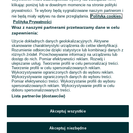
Jedlińsk
klikając poniżej lub w dowolnym momencie na stronie polityki
07 sierpnia 2026
prywatności. Te wybory będą sygnalizowane naszym partnerom i
nie będą miały wpływu na dane przeglądania.
Polityka cookies,
Polityka Prywatności
Łyżka 4w1 do ładowacza TUR
Wraz z naszymi partnerami przetwarzamy dane w celu
2 999 zł
zapewnienia:
Użycie dokładnych danych geolokalizacyjnych. Aktywne
skanowanie charakterystyki urządzenia do celów identyfikacji.
Rozumienie odbiorców dzięki statystyce lub kombinacji danych z
Rawa Mazowiecka
różnych źródeł. Przechowywanie informacji na urządzeniu lub
07 sierpnia 2026
dostęp do nich. Pomiar efektywności reklam. Rozwój i
ulepszanie usług. Tworzenie profili w celu personalizacji treści.
Tworzenie profili w celu spersonalizowanych reklam.
Wykorzystywanie ograniczonych danych do wyboru reklam.
1
2
3
Wykorzystywanie ograniczonych danych do wyboru treści.
Pomiar efektywności treści. Wykorzystanie profili do wyboru
spersonalizowanych reklam. Wykorzystywanie profili w celu
doboru spersonalizowanych treści.
Lista partnerów (dostawców)
Akceptuj wszystkie
Akceptuj niezbędne