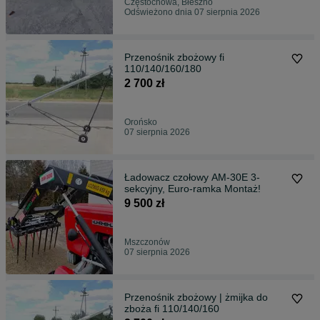
Częstochowa, Błeszno
Odświeżono dnia 07 sierpnia 2026
Przenośnik zbożowy fi
110/140/160/180
2 700 zł
Orońsko
07 sierpnia 2026
Ładowacz czołowy AM-30E 3-
sekcyjny, Euro-ramka Montaż!
9 500 zł
Mszczonów
07 sierpnia 2026
Przenośnik zbożowy | żmijka do
zboża fi 110/140/160