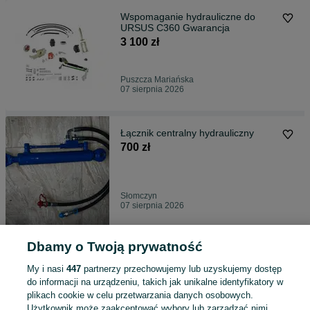
Wspomaganie hydrauliczne do
URSUS C360 Gwarancja
3 100 zł
Puszcza Mariańska
07 sierpnia 2026
Łącznik centralny hydrauliczny
700 zł
Słomczyn
07 sierpnia 2026
Dbamy o Twoją prywatność
Łycha 4w1 do ładowacza ładowarki
2 999 zł
My i nasi
447
partnerzy przechowujemy lub uzyskujemy dostęp
do informacji na urządzeniu, takich jak unikalne identyfikatory w
plikach cookie w celu przetwarzania danych osobowych.
Użytkownik może zaakceptować wybory lub zarządzać nimi,