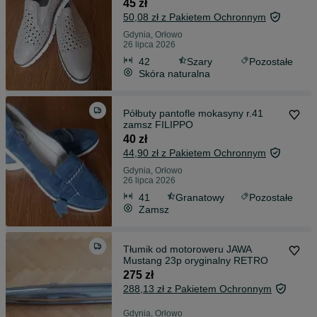
45 zł
50,08 zł z Pakietem Ochronnym
Gdynia, Orłowo
26 lipca 2026
42
Szary
Pozostałe
Skóra naturalna
Półbuty pantofle mokasyny r.41
zamsz FILIPPO
40 zł
44,90 zł z Pakietem Ochronnym
Gdynia, Orłowo
26 lipca 2026
41
Granatowy
Pozostałe
Zamsz
Tłumik od motoroweru JAWA
Mustang 23p oryginalny RETRO
275 zł
288,13 zł z Pakietem Ochronnym
Gdynia, Orłowo