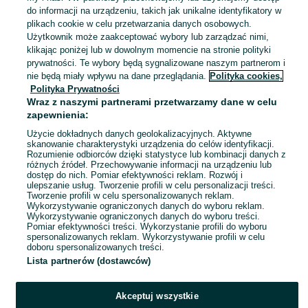
do informacji na urządzeniu, takich jak unikalne identyfikatory w
plikach cookie w celu przetwarzania danych osobowych.
Gdynia, Orłowo
Użytkownik może zaakceptować wybory lub zarządzać nimi,
12 lipca 2026
klikając poniżej lub w dowolnym momencie na stronie polityki
prywatności. Te wybory będą sygnalizowane naszym partnerom i
nie będą miały wpływu na dane przeglądania.
Polityka cookies,
Hattric Classic woda po goleniu
Polityka Prywatności
100ml NOWA
Wraz z naszymi partnerami przetwarzamy dane w celu
20 zł
zapewnienia:
24,20 zł z Pakietem Ochronnym
Użycie dokładnych danych geolokalizacyjnych. Aktywne
skanowanie charakterystyki urządzenia do celów identyfikacji.
Gdynia, Orłowo
12 lipca 2026
Rozumienie odbiorców dzięki statystyce lub kombinacji danych z
różnych źródeł. Przechowywanie informacji na urządzeniu lub
100 ml
dostęp do nich. Pomiar efektywności reklam. Rozwój i
ulepszanie usług. Tworzenie profili w celu personalizacji treści.
Tworzenie profili w celu spersonalizowanych reklam.
Wykorzystywanie ograniczonych danych do wyboru reklam.
1
2
Wykorzystywanie ograniczonych danych do wyboru treści.
Pomiar efektywności treści. Wykorzystanie profili do wyboru
spersonalizowanych reklam. Wykorzystywanie profili w celu
doboru spersonalizowanych treści.
Lista partnerów (dostawców)
Akceptuj wszystkie