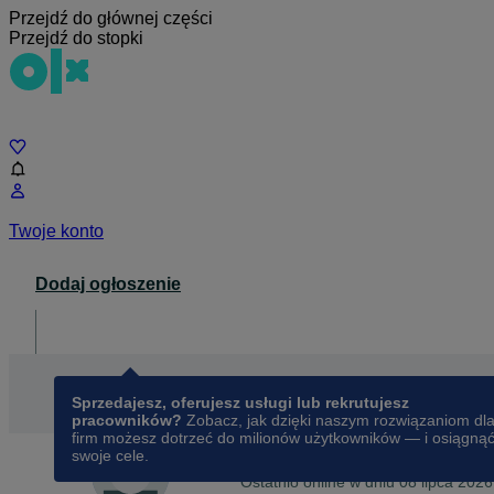
Przejdź do głównej części
Przejdź do stopki
Czat
Twoje konto
Dodaj ogłoszenie
Dla biznesu
opens in a new tab
Sprzedajesz, oferujesz usługi lub rekrutujesz
pracowników?
Zobacz, jak dzięki naszym rozwiązaniom dl
firm możesz dotrzeć do milionów użytkowników — i osiągną
swoje cele.
Na OLX od
czerwca 2022
Karolina
Ostatnio online w dniu 08 lipca 2026