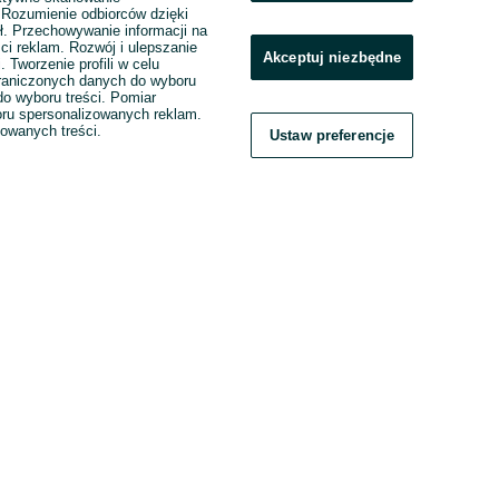
. Rozumienie odbiorców dzięki
ł. Przechowywanie informacji na
ci reklam. Rozwój i ulepszanie
Akceptuj niezbędne
. Tworzenie profili w celu
raniczonych danych do wyboru
o wyboru treści. Pomiar
boru spersonalizowanych reklam.
zowanych treści.
Ustaw preferencje