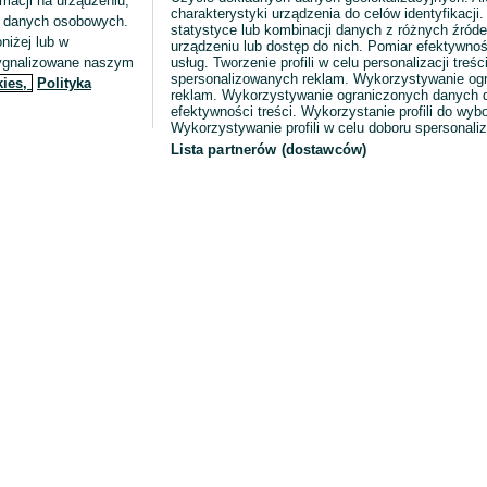
macji na urządzeniu,
charakterystyki urządzenia do celów identyfikacji
ia danych osobowych.
statystyce lub kombinacji danych z różnych źróde
niżej lub w
urządzeniu lub dostęp do nich. Pomiar efektywnoś
sygnalizowane naszym
usług. Tworzenie profili w celu personalizacji treści
spersonalizowanych reklam. Wykorzystywanie og
kies,
Polityka
reklam. Wykorzystywanie ograniczonych danych d
efektywności treści. Wykorzystanie profili do wy
Wykorzystywanie profili w celu doboru spersonali
Lista partnerów (dostawców)