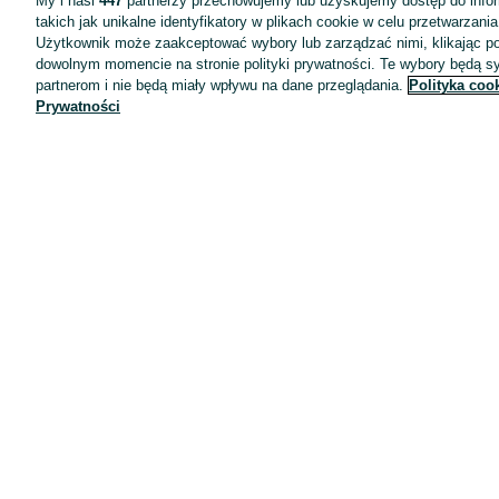
My i nasi
447
partnerzy przechowujemy lub uzyskujemy dostęp do infor
takich jak unikalne identyfikatory w plikach cookie w celu przetwarzan
Użytkownik może zaakceptować wybory lub zarządzać nimi, klikając po
dowolnym momencie na stronie polityki prywatności. Te wybory będą 
partnerom i nie będą miały wpływu na dane przeglądania.
Polityka coo
Prywatności
Aplikacje mobilne OLX.pl
Pomoc
Wyróżnione ogłoszenia
Oferta dla firm
Blog
Regulamin
Polityka prywatności
Reklama
Informacja o realizowanej strategii podatkowej