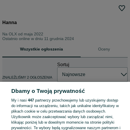
Hanna
Na OLX od
maja 2022
Ostatnio online w dniu 11 grudnia 2024
Wszystkie ogłoszenia
Oceny
Sortuj
ZNALEŹLIŚMY 2 OGŁOSZENIA
Dbamy o Twoją prywatność
My i nasi
447
partnerzy przechowujemy lub uzyskujemy dostęp
Żelazko philips stan bardzo dobry
do informacji na urządzeniu, takich jak unikalne identyfikatory w
45 zł
plikach cookie w celu przetwarzania danych osobowych.
Użytkownik może zaakceptować wybory lub zarządzać nimi,
klikając poniżej lub w dowolnym momencie na stronie polityki
prywatności. Te wybory będą sygnalizowane naszym partnerom i