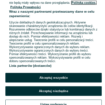
Adamowo
nie będą miały wpływu na dane przeglądania.
Polityka cookies,
15 lipca 2026
Polityka Prywatności
Wraz z naszymi partnerami przetwarzamy dane w celu
zapewnienia:
Sukienka rozm38 czerwona z
Użycie dokładnych danych geolokalizacyjnych. Aktywne
podszewką
skanowanie charakterystyki urządzenia do celów identyfikacji.
50 zł
Rozumienie odbiorców dzięki statystyce lub kombinacji danych z
55,25 zł z Pakietem Ochronnym
różnych źródeł. Przechowywanie informacji na urządzeniu lub
dostęp do nich. Pomiar efektywności reklam. Rozwój i
Komorowo
ulepszanie usług. Tworzenie profili w celu personalizacji treści.
15 lipca 2026
Tworzenie profili w celu spersonalizowanych reklam.
M / 38
Czerwony
Wiskoza
Wykorzystywanie ograniczonych danych do wyboru reklam.
Wykorzystywanie ograniczonych danych do wyboru treści.
Pomiar efektywności treści. Wykorzystanie profili do wyboru
spersonalizowanych reklam. Wykorzystywanie profili w celu
doboru spersonalizowanych treści.
Lista partnerów (dostawców)
Akceptuj wszystkie
Akceptuj niezbędne
Ustaw preferencje