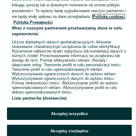
Konradów-Kolonia Kaszubska
klikając poniżej lub w dowolnym momencie na stronie polityki
29 lipca 2026
prywatności. Te wybory będą sygnalizowane naszym partnerom i
nie będą miały wpływu na dane przeglądania.
Polityka cookies,
Polityka Prywatności
Miś trociniak 48cm
Wraz z naszymi partnerami przetwarzamy dane w celu
200 zł
zapewnienia:
213,19 zł z Pakietem Ochronnym
Użycie dokładnych danych geolokalizacyjnych. Aktywne
skanowanie charakterystyki urządzenia do celów identyfikacji.
Rozumienie odbiorców dzięki statystyce lub kombinacji danych z
Konradów-Kolonia Kaszubska
różnych źródeł. Przechowywanie informacji na urządzeniu lub
28 lipca 2026
dostęp do nich. Pomiar efektywności reklam. Rozwój i
ulepszanie usług. Tworzenie profili w celu personalizacji treści.
Tworzenie profili w celu spersonalizowanych reklam.
Wykorzystywanie ograniczonych danych do wyboru reklam.
1
2
3
4
5
Wykorzystywanie ograniczonych danych do wyboru treści.
Pomiar efektywności treści. Wykorzystanie profili do wyboru
spersonalizowanych reklam. Wykorzystywanie profili w celu
doboru spersonalizowanych treści.
Lista partnerów (dostawców)
Akceptuj wszystkie
Akceptuj niezbędne