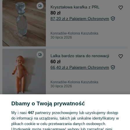
Kryształowa karafka z PRL
80 zł
87,20 zł z Pakietem Ochronnym
Konradów-Kolonia Kaszubska
30 lipca 2026
Lalka bardzo stara do renowacji
60 zł
66,40 zł z Pakietem Ochronnym
Konradów-Kolonia Kaszubska
30 lipca 2026
Dbamy o Twoją prywatność
Vintage Piszczałka gumowa Pies
Pluto
My i nasi
447
partnerzy przechowujemy lub uzyskujemy dostęp
45 zł
do informacji na urządzeniu, takich jak unikalne identyfikatory w
50,61 zł z Pakietem Ochronnym
plikach cookie w celu przetwarzania danych osobowych.
Użytkownik może zaakceptować wybory lub zarządzać nimi,