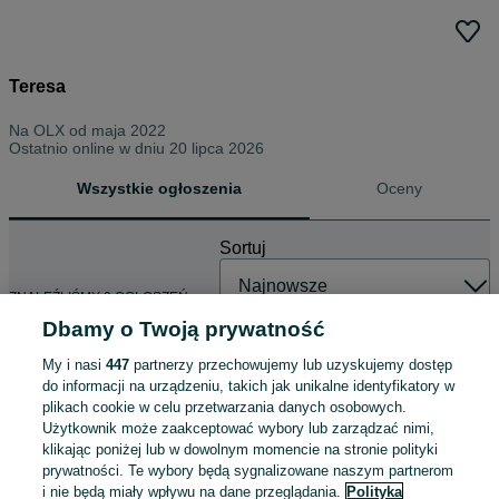
Teresa
Na OLX od
maja 2022
Ostatnio online w dniu 20 lipca 2026
Wszystkie ogłoszenia
Oceny
Sortuj
ZNALEŹLIŚMY 0 OGŁOSZEŃ
Dbamy o Twoją prywatność
My i nasi
447
partnerzy przechowujemy lub uzyskujemy dostęp
do informacji na urządzeniu, takich jak unikalne identyfikatory w
plikach cookie w celu przetwarzania danych osobowych.
Użytkownik może zaakceptować wybory lub zarządzać nimi,
klikając poniżej lub w dowolnym momencie na stronie polityki
prywatności. Te wybory będą sygnalizowane naszym partnerom
i nie będą miały wpływu na dane przeglądania.
Polityka