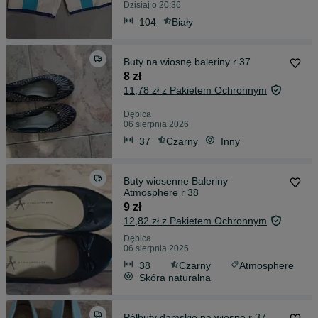
Dzisiaj o 20:36
104
Biały
Buty na wiosnę baleriny r 37
8 zł
11,78 zł z Pakietem Ochronnym
Dębica
06 sierpnia 2026
37
Czarny
Inny
Buty wiosenne Baleriny
Atmosphere r 38
9 zł
12,82 zł z Pakietem Ochronnym
Dębica
06 sierpnia 2026
38
Czarny
Atmosphere
Skóra naturalna
Półbuty damskie na wiosnę r 37