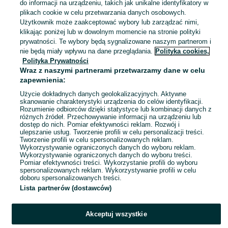
do informacji na urządzeniu, takich jak unikalne identyfikatory w
8,68 zł z Pakietem Ochronnym
plikach cookie w celu przetwarzania danych osobowych.
Dębica
Użytkownik może zaakceptować wybory lub zarządzać nimi,
02 sierpnia 2026
klikając poniżej lub w dowolnym momencie na stronie polityki
prywatności. Te wybory będą sygnalizowane naszym partnerom i
nie będą miały wpływu na dane przeglądania.
Polityka cookies,
Kurtka wiosenna softschell r
Polityka Prywatności
134/140
Wraz z naszymi partnerami przetwarzamy dane w celu
19 zł
zapewnienia:
23,17 zł z Pakietem Ochronnym
Użycie dokładnych danych geolokalizacyjnych. Aktywne
skanowanie charakterystyki urządzenia do celów identyfikacji.
Dębica
01 sierpnia 2026
Rozumienie odbiorców dzięki statystyce lub kombinacji danych z
różnych źródeł. Przechowywanie informacji na urządzeniu lub
128
Czarny
dostęp do nich. Pomiar efektywności reklam. Rozwój i
ulepszanie usług. Tworzenie profili w celu personalizacji treści.
Tworzenie profili w celu spersonalizowanych reklam.
Wykorzystywanie ograniczonych danych do wyboru reklam.
1
2
3
Wykorzystywanie ograniczonych danych do wyboru treści.
Pomiar efektywności treści. Wykorzystanie profili do wyboru
spersonalizowanych reklam. Wykorzystywanie profili w celu
doboru spersonalizowanych treści.
Lista partnerów (dostawców)
Akceptuj wszystkie