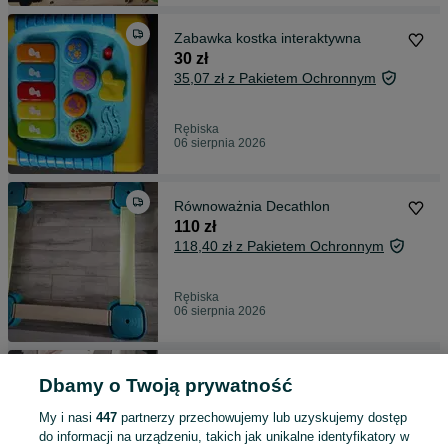
Zabawka kostka interaktywna
30 zł
35,07 zł z Pakietem Ochronnym
Rębiska
06 sierpnia 2026
Równoważnia Decathlon
110 zł
118,40 zł z Pakietem Ochronnym
Rębiska
06 sierpnia 2026
Sukienka, sukienka ciążowa,
Dbamy o Twoją prywatność
sukienka do sesji ciążowej
80 zł
My i nasi
447
partnerzy przechowujemy lub uzyskujemy dostęp
86,30 zł z Pakietem Ochronnym
do informacji na urządzeniu, takich jak unikalne identyfikatory w