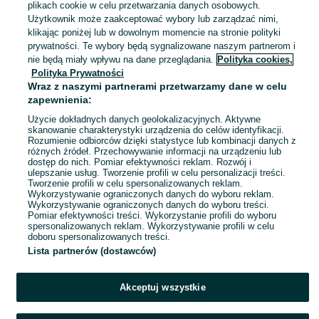
plikach cookie w celu przetwarzania danych osobowych.
Kowalewo
05 sierpnia 2026
Użytkownik może zaakceptować wybory lub zarządzać nimi,
M / 38
klikając poniżej lub w dowolnym momencie na stronie polityki
prywatności. Te wybory będą sygnalizowane naszym partnerom i
nie będą miały wpływu na dane przeglądania.
Polityka cookies,
Pajac pajacyk świąteczny rozmiar
Polityka Prywatności
56
Wraz z naszymi partnerami przetwarzamy dane w celu
15 zł
zapewnienia:
19,03 zł z Pakietem Ochronnym
Użycie dokładnych danych geolokalizacyjnych. Aktywne
skanowanie charakterystyki urządzenia do celów identyfikacji.
Kowalewo
04 sierpnia 2026
Rozumienie odbiorców dzięki statystyce lub kombinacji danych z
różnych źródeł. Przechowywanie informacji na urządzeniu lub
56
dostęp do nich. Pomiar efektywności reklam. Rozwój i
ulepszanie usług. Tworzenie profili w celu personalizacji treści.
Tworzenie profili w celu spersonalizowanych reklam.
Wykorzystywanie ograniczonych danych do wyboru reklam.
1
2
3
...
13
Wykorzystywanie ograniczonych danych do wyboru treści.
Pomiar efektywności treści. Wykorzystanie profili do wyboru
spersonalizowanych reklam. Wykorzystywanie profili w celu
doboru spersonalizowanych treści.
Lista partnerów (dostawców)
Akceptuj wszystkie