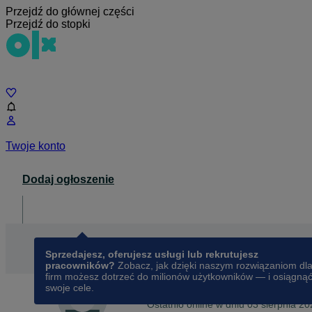
Przejdź do głównej części
Przejdź do stopki
Czat
Twoje konto
Dodaj ogłoszenie
Dla biznesu
opens in a new tab
Sprzedajesz, oferujesz usługi lub rekrutujesz
pracowników?
Zobacz, jak dzięki naszym rozwiązaniom dl
firm możesz dotrzeć do milionów użytkowników — i osiągną
swoje cele.
Na OLX od
listopada 2013
Violetta
Ostatnio online w dniu 03 sierpnia 2