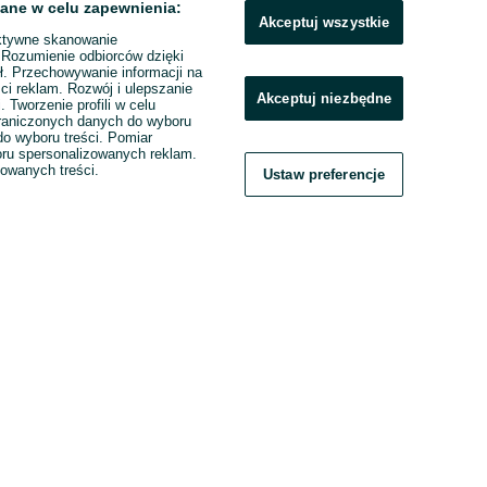
ane w celu zapewnienia:
Akceptuj wszystkie
ktywne skanowanie
. Rozumienie odbiorców dzięki
ł. Przechowywanie informacji na
ci reklam. Rozwój i ulepszanie
Akceptuj niezbędne
. Tworzenie profili w celu
raniczonych danych do wyboru
o wyboru treści. Pomiar
boru spersonalizowanych reklam.
zowanych treści.
Ustaw preferencje