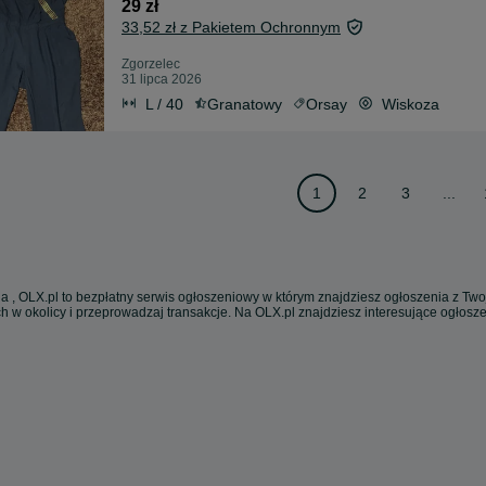
29 zł
33,52 zł z Pakietem Ochronnym
Zgorzelec
31 lipca 2026
L / 40
Granatowy
Orsay
Wiskoza
1
2
3
...
a , OLX.pl to bezpłatny serwis ogłoszeniowy w którym znajdziesz ogłoszenia z Twoj
h w okolicy i przeprowadzaj transakcje. Na OLX.pl znajdziesz interesujące ogłos