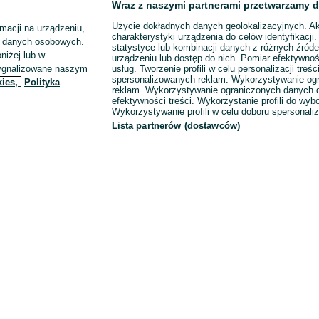
Wraz z naszymi partnerami przetwarzamy d
Użycie dokładnych danych geolokalizacyjnych. A
macji na urządzeniu,
charakterystyki urządzenia do celów identyfikacji
ia danych osobowych.
statystyce lub kombinacji danych z różnych źróde
niżej lub w
urządzeniu lub dostęp do nich. Pomiar efektywnoś
sygnalizowane naszym
usług. Tworzenie profili w celu personalizacji treści
spersonalizowanych reklam. Wykorzystywanie og
kies,
Polityka
reklam. Wykorzystywanie ograniczonych danych d
efektywności treści. Wykorzystanie profili do wy
Wykorzystywanie profili w celu doboru spersonali
Lista partnerów (dostawców)