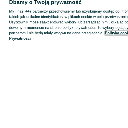
Dbamy o Twoją prywatność
Wyróżnione ogłoszenia
Oferta dla firm
My i nasi
447
partnerzy przechowujemy lub uzyskujemy dostęp do infor
takich jak unikalne identyfikatory w plikach cookie w celu przetwarzan
Blog
Użytkownik może zaakceptować wybory lub zarządzać nimi, klikając po
Regulamin
dowolnym momencie na stronie polityki prywatności. Te wybory będą 
partnerom i nie będą miały wpływu na dane przeglądania.
Polityka coo
Polityka prywatności
Prywatności
Reklama
Informacja o realizowanej strategii podatkowej
Ustawienia plików cookie
Zasady bezpieczeństwa
Mapa kategorii
Mapa miejscowości
Mapa ministron
Popularne wyszukiwania
Kariera
Pracodawcy na OLX