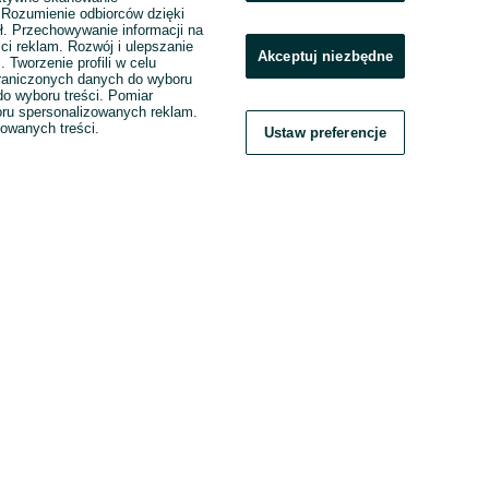
. Rozumienie odbiorców dzięki
ł. Przechowywanie informacji na
ci reklam. Rozwój i ulepszanie
Akceptuj niezbędne
. Tworzenie profili w celu
raniczonych danych do wyboru
o wyboru treści. Pomiar
boru spersonalizowanych reklam.
zowanych treści.
Ustaw preferencje