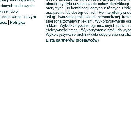
macji na urządzeniu,
charakterystyki urządzenia do celów identyfikacji
ia danych osobowych.
statystyce lub kombinacji danych z różnych źróde
niżej lub w
urządzeniu lub dostęp do nich. Pomiar efektywnoś
sygnalizowane naszym
usług. Tworzenie profili w celu personalizacji treści
spersonalizowanych reklam. Wykorzystywanie og
kies,
Polityka
reklam. Wykorzystywanie ograniczonych danych d
efektywności treści. Wykorzystanie profili do wy
Wykorzystywanie profili w celu doboru spersonali
Lista partnerów (dostawców)