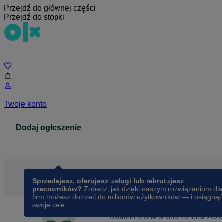
Przejdź do głównej części
Przejdź do stopki
Czat
Twoje konto
Dodaj ogłoszenie
Dla biznesu
opens in a new tab
Sprzedajesz, oferujesz usługi lub rekrutujesz
pracowników?
Zobacz, jak dzięki naszym rozwiązaniom dl
firm możesz dotrzeć do milionów użytkowników — i osiągną
swoje cele.
Na OLX od
listopada 2013
Grzesiek
Ostatnio online w dniu 20 lipca 202