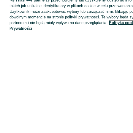
My i nasi
447
partnerzy przechowujemy lub uzyskujemy dostęp do infor
takich jak unikalne identyfikatory w plikach cookie w celu przetwarzan
Użytkownik może zaakceptować wybory lub zarządzać nimi, klikając po
dowolnym momencie na stronie polityki prywatności. Te wybory będą 
partnerom i nie będą miały wpływu na dane przeglądania.
Polityka coo
Prywatności
Aplikacje mobilne OLX.pl
Pomoc
Wyróżnione ogłoszenia
Oferta dla firm
Blog
Regulamin
Polityka prywatności
Reklama
Informacja o realizowanej strategii podatkowej