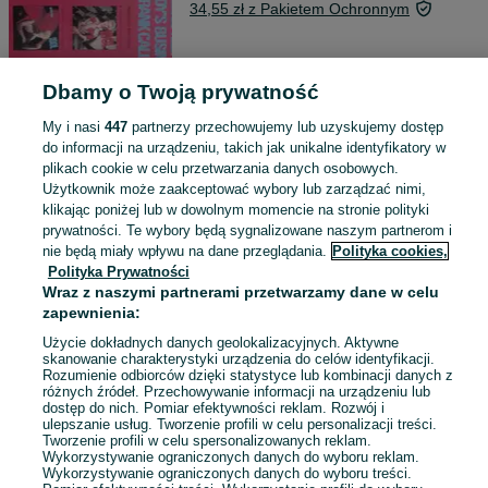
34,55 zł z Pakietem Ochronnym
Wierzbica-Osiedle
30 lipca 2026
Dbamy o Twoją prywatność
My i nasi
447
partnerzy przechowujemy lub uzyskujemy dostęp
do informacji na urządzeniu, takich jak unikalne identyfikatory w
Płyta winylowa Samantha Fox
plikach cookie w celu przetwarzania danych osobowych.
30 zł
Użytkownik może zaakceptować wybory lub zarządzać nimi,
klikając poniżej lub w dowolnym momencie na stronie polityki
prywatności. Te wybory będą sygnalizowane naszym partnerom i
Wierzbica-Osiedle
nie będą miały wpływu na dane przeglądania.
Polityka cookies,
23 lipca 2026
Polityka Prywatności
Wraz z naszymi partnerami przetwarzamy dane w celu
zapewnienia:
Rower trekkingowy
Użycie dokładnych danych geolokalizacyjnych. Aktywne
1 000 zł
skanowanie charakterystyki urządzenia do celów identyfikacji.
Rozumienie odbiorców dzięki statystyce lub kombinacji danych z
różnych źródeł. Przechowywanie informacji na urządzeniu lub
dostęp do nich. Pomiar efektywności reklam. Rozwój i
Wierzbica-Osiedle
ulepszanie usług. Tworzenie profili w celu personalizacji treści.
11 lipca 2026
Tworzenie profili w celu spersonalizowanych reklam.
Inny
Wykorzystywanie ograniczonych danych do wyboru reklam.
Wykorzystywanie ograniczonych danych do wyboru treści.