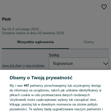
Piotr
Na OLX od
lutego 2015
Ostatnio online w dniu 03 kwietnia 2026
Wszystkie ogłoszenia
Oceny
Sortuj
ZNALEŹLIŚMY 2 OGŁOSZENIA
Dbamy o Twoją prywatność
My i nasi
447
partnerzy przechowujemy lub uzyskujemy dostęp
Części bmw Silnik N47 184km
do informacji na urządzeniu, takich jak unikalne identyfikatory w
100 zł
plikach cookie w celu przetwarzania danych osobowych.
107 zł z Pakietem Ochronnym
Użytkownik może zaakceptować wybory lub zarządzać nimi,
klikając poniżej lub w dowolnym momencie na stronie polityki
prywatności. Te wybory będą sygnalizowane naszym partnerom i