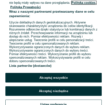
Konradów-Kolonia Kaszubska
nie będą miały wpływu na dane przeglądania.
Polityka cookies,
13 lipca 2026
Polityka Prywatności
Wraz z naszymi partnerami przetwarzamy dane w celu
zapewnienia:
Na sprzedaż noże firmy Berkel
Użycie dokładnych danych geolokalizacyjnych. Aktywne
250 zł
skanowanie charakterystyki urządzenia do celów identyfikacji.
264 zł z Pakietem Ochronnym
Rozumienie odbiorców dzięki statystyce lub kombinacji danych z
różnych źródeł. Przechowywanie informacji na urządzeniu lub
dostęp do nich. Pomiar efektywności reklam. Rozwój i
ulepszanie usług. Tworzenie profili w celu personalizacji treści.
Konradów-Kolonia Kaszubska
Tworzenie profili w celu spersonalizowanych reklam.
13 lipca 2026
Wykorzystywanie ograniczonych danych do wyboru reklam.
Wykorzystywanie ograniczonych danych do wyboru treści.
Pomiar efektywności treści. Wykorzystanie profili do wyboru
spersonalizowanych reklam. Wykorzystywanie profili w celu
doboru spersonalizowanych treści.
Lista partnerów (dostawców)
Akceptuj wszystkie
Akceptuj niezbędne
Ustaw preferencje