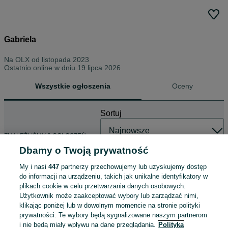
Gabriela
Na OLX od
listopada 2023
Ostatnio online w dniu 19 lipca 2026
Wszystkie ogłoszenia
Oceny
Sortuj
ZNALEŹLIŚMY 0 OGŁOSZEŃ
Dbamy o Twoją prywatność
My i nasi
447
partnerzy przechowujemy lub uzyskujemy dostęp
do informacji na urządzeniu, takich jak unikalne identyfikatory w
plikach cookie w celu przetwarzania danych osobowych.
Użytkownik może zaakceptować wybory lub zarządzać nimi,
klikając poniżej lub w dowolnym momencie na stronie polityki
prywatności. Te wybory będą sygnalizowane naszym partnerom
i nie będą miały wpływu na dane przeglądania.
Polityka