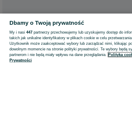
Dbamy o Twoją prywatność
My i nasi
447
partnerzy przechowujemy lub uzyskujemy dostęp do infor
takich jak unikalne identyfikatory w plikach cookie w celu przetwarzan
Użytkownik może zaakceptować wybory lub zarządzać nimi, klikając po
dowolnym momencie na stronie polityki prywatności. Te wybory będą 
partnerom i nie będą miały wpływu na dane przeglądania.
Polityka coo
Prywatności
Aplikacje mobilne OLX.pl
Pomoc
Wyróżnione ogłoszenia
Oferta dla firm
Blog
Regulamin