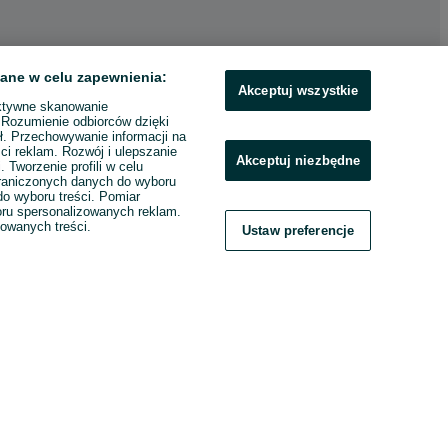
ane w celu zapewnienia:
Akceptuj wszystkie
ktywne skanowanie
. Rozumienie odbiorców dzięki
ł. Przechowywanie informacji na
ci reklam. Rozwój i ulepszanie
Akceptuj niezbędne
. Tworzenie profili w celu
raniczonych danych do wyboru
o wyboru treści. Pomiar
boru spersonalizowanych reklam.
zowanych treści.
Ustaw preferencje