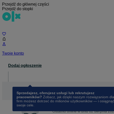
Przejdź do głównej części
Przejdź do stopki
Czat
Twoje konto
Dodaj ogłoszenie
Dla biznesu
opens in a new tab
Sprzedajesz, oferujesz usługi lub rekrutujesz
pracowników?
Zobacz, jak dzięki naszym rozwiązaniom dl
firm możesz dotrzeć do milionów użytkowników — i osiągną
swoje cele.
Na OLX od
października 2023
Natalia
Ostatnio online w dniu 02 sierpnia 20