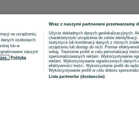
Wraz z naszymi partnerami przetwarzamy d
Użycie dokładnych danych geolokalizacyjnych. A
macji na urządzeniu,
charakterystyki urządzenia do celów identyfikacji
ia danych osobowych.
statystyce lub kombinacji danych z różnych źróde
niżej lub w
urządzeniu lub dostęp do nich. Pomiar efektywnoś
sygnalizowane naszym
usług. Tworzenie profili w celu personalizacji treści
spersonalizowanych reklam. Wykorzystywanie og
kies,
Polityka
reklam. Wykorzystywanie ograniczonych danych d
efektywności treści. Wykorzystanie profili do wy
Wykorzystywanie profili w celu doboru spersonali
Lista partnerów (dostawców)