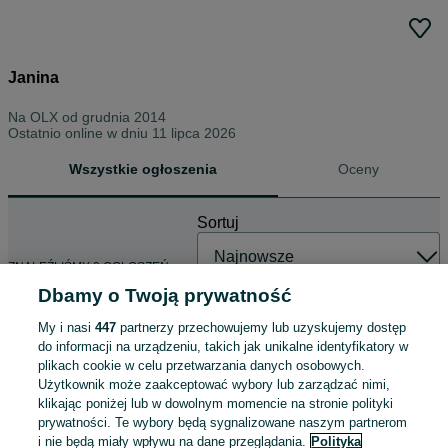
Janina
Na OLX od
grudnia 2014
Ostatnio online w dniu 11 lipca 2026
Wszystkie ogłoszenia
Oceny
Sortuj
ZNALEŹLIŚMY 0 OGŁOSZEŃ
Dbamy o Twoją prywatność
My i nasi
447
partnerzy przechowujemy lub uzyskujemy dostęp
do informacji na urządzeniu, takich jak unikalne identyfikatory w
plikach cookie w celu przetwarzania danych osobowych.
Użytkownik może zaakceptować wybory lub zarządzać nimi,
klikając poniżej lub w dowolnym momencie na stronie polityki
prywatności. Te wybory będą sygnalizowane naszym partnerom
i nie będą miały wpływu na dane przeglądania.
Polityka