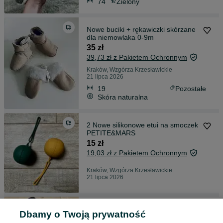
74
Zielony
Nowe buciki + rękawiczki skórzane
dla niemowlaka 0-9m
35 zł
39,73 zł z Pakietem Ochronnym
Kraków, Wzgórza Krzesławickie
21 lipca 2026
19
Pozostałe
Skóra naturalna
2 Nowe silikonowe etui na smoczek
PETITE&MARS
15 zł
19,03 zł z Pakietem Ochronnym
Kraków, Wzgórza Krzesławickie
21 lipca 2026
Śpiworek zimowy RicoKids bardzo
Dbamy o Twoją prywatność
ciepły do wózka fotelika gondoli