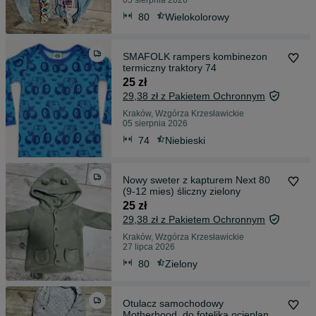
05 sierpnia 2026
80
Wielokolorowy
SMAFOLK rampers kombinezon
termiczny traktory 74
25 zł
29,38 zł z Pakietem Ochronnym
Kraków, Wzgórza Krzesławickie
05 sierpnia 2026
74
Niebieski
Nowy sweter z kapturem Next 80
(9-12 mies) śliczny zielony
25 zł
29,38 zł z Pakietem Ochronnym
Kraków, Wzgórza Krzesławickie
27 lipca 2026
80
Zielony
Otulacz samochodowy
Motherhood, do fotelika ocieplany z