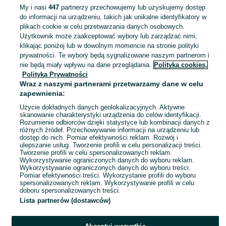
50 zł
My i nasi
447
partnerzy przechowujemy lub uzyskujemy dostęp
55,25 zł z Pakietem Ochronnym
do informacji na urządzeniu, takich jak unikalne identyfikatory w
plikach cookie w celu przetwarzania danych osobowych.
Kraków, Wzgórza Krzesławickie
21 lipca 2026
Użytkownik może zaakceptować wybory lub zarządzać nimi,
86
Granatowy
klikając poniżej lub w dowolnym momencie na stronie polityki
prywatności. Te wybory będą sygnalizowane naszym partnerom i
nie będą miały wpływu na dane przeglądania.
Polityka cookies,
Nowy koronkowy pajacyk rampers
Polityka Prywatności
dla noworodka H&M 56 śliczny
Wraz z naszymi partnerami przetwarzamy dane w celu
15 zł
zapewnienia:
19,03 zł z Pakietem Ochronnym
Użycie dokładnych danych geolokalizacyjnych. Aktywne
skanowanie charakterystyki urządzenia do celów identyfikacji.
Kraków, Wzgórza Krzesławickie
21 lipca 2026
Rozumienie odbiorców dzięki statystyce lub kombinacji danych z
różnych źródeł. Przechowywanie informacji na urządzeniu lub
56
Biały
dostęp do nich. Pomiar efektywności reklam. Rozwój i
ulepszanie usług. Tworzenie profili w celu personalizacji treści.
Tworzenie profili w celu spersonalizowanych reklam.
Wykorzystywanie ograniczonych danych do wyboru reklam.
1
2
Wykorzystywanie ograniczonych danych do wyboru treści.
Pomiar efektywności treści. Wykorzystanie profili do wyboru
spersonalizowanych reklam. Wykorzystywanie profili w celu
doboru spersonalizowanych treści.
Lista partnerów (dostawców)