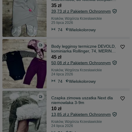
nogawkami
35 zł
39,73 zł z Pakietem Ochronnym
Kraków, Wzgórza Krzesławickie
25 lipca 2026
74
Wielokolorowy
Body legginsy termiczne DEVOLD,
kominiarka Rollinger, 74, MERINO
WOOL
45 zł
50,08 zł z Pakietem Ochronnym
Kraków, Wzgórza Krzesławickie
24 lipca 2026
74
Wielokolorowy
Czapka zimowa uszatka Next dla
niemowlaka 3-9m
10 zł
13,85 zł z Pakietem Ochronnym
Kraków, Wzgórza Krzesławickie
24 lipca 2026