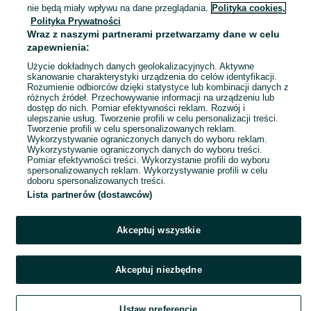
Gniewczyna Tryniecka
nie będą miały wpływu na dane przeglądania.
Polityka cookies,
08 lipca 2026
Polityka Prywatności
Wraz z naszymi partnerami przetwarzamy dane w celu
zapewnienia:
Traktorek JOHN DEERE firmy rolly
Użycie dokładnych danych geolokalizacyjnych. Aktywne
toys z ładowaczem
skanowanie charakterystyki urządzenia do celów identyfikacji.
1 200 zł
Rozumienie odbiorców dzięki statystyce lub kombinacji danych z
różnych źródeł. Przechowywanie informacji na urządzeniu lub
dostęp do nich. Pomiar efektywności reklam. Rozwój i
ulepszanie usług. Tworzenie profili w celu personalizacji treści.
Gniewczyna Tryniecka
Tworzenie profili w celu spersonalizowanych reklam.
08 lipca 2026
Wykorzystywanie ograniczonych danych do wyboru reklam.
Wykorzystywanie ograniczonych danych do wyboru treści.
Pomiar efektywności treści. Wykorzystanie profili do wyboru
spersonalizowanych reklam. Wykorzystywanie profili w celu
doboru spersonalizowanych treści.
Lista partnerów (dostawców)
Akceptuj wszystkie
Akceptuj niezbędne
Ustaw preferencje