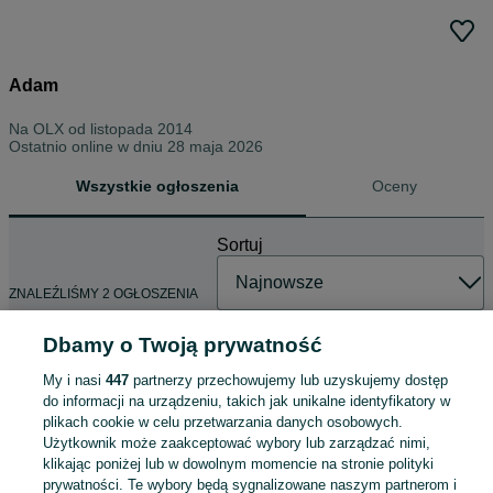
Adam
Na OLX od
listopada 2014
Ostatnio online w dniu 28 maja 2026
Wszystkie ogłoszenia
Oceny
Sortuj
ZNALEŹLIŚMY 2 OGŁOSZENIA
Dbamy o Twoją prywatność
My i nasi
447
partnerzy przechowujemy lub uzyskujemy dostęp
Przyczepka Peg Perego JOHN
do informacji na urządzeniu, takich jak unikalne identyfikatory w
DEERE
plikach cookie w celu przetwarzania danych osobowych.
190 zł
Użytkownik może zaakceptować wybory lub zarządzać nimi,
202,73 zł z Pakietem Ochronnym
klikając poniżej lub w dowolnym momencie na stronie polityki
prywatności. Te wybory będą sygnalizowane naszym partnerom i