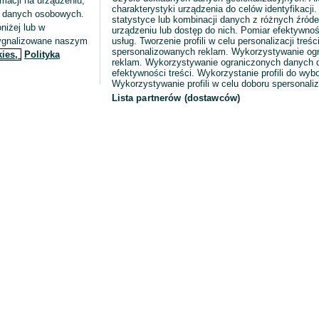
macji na urządzeniu,
charakterystyki urządzenia do celów identyfikacji
ia danych osobowych.
statystyce lub kombinacji danych z różnych źróde
niżej lub w
urządzeniu lub dostęp do nich. Pomiar efektywnoś
sygnalizowane naszym
usług. Tworzenie profili w celu personalizacji treści
spersonalizowanych reklam. Wykorzystywanie og
kies,
Polityka
reklam. Wykorzystywanie ograniczonych danych d
efektywności treści. Wykorzystanie profili do wy
Wykorzystywanie profili w celu doboru spersonali
Lista partnerów (dostawców)