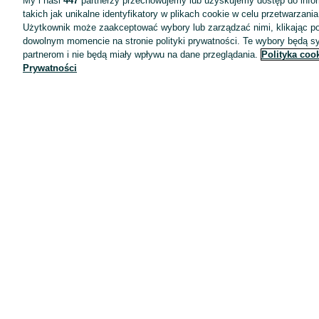
My i nasi
447
partnerzy przechowujemy lub uzyskujemy dostęp do infor
takich jak unikalne identyfikatory w plikach cookie w celu przetwarzan
Użytkownik może zaakceptować wybory lub zarządzać nimi, klikając po
dowolnym momencie na stronie polityki prywatności. Te wybory będą 
partnerom i nie będą miały wpływu na dane przeglądania.
Polityka coo
Prywatności
Aplikacje mobilne OLX.pl
Pomoc
Wyróżnione ogłoszenia
Oferta dla firm
Blog
Regulamin
Polityka prywatności
Reklama
Informacja o realizowanej strategii podatkowej