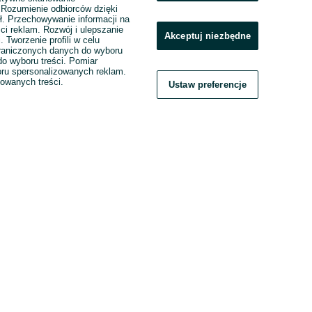
. Rozumienie odbiorców dzięki
ł. Przechowywanie informacji na
ci reklam. Rozwój i ulepszanie
Akceptuj niezbędne
. Tworzenie profili w celu
raniczonych danych do wyboru
o wyboru treści. Pomiar
boru spersonalizowanych reklam.
zowanych treści.
Ustaw preferencje