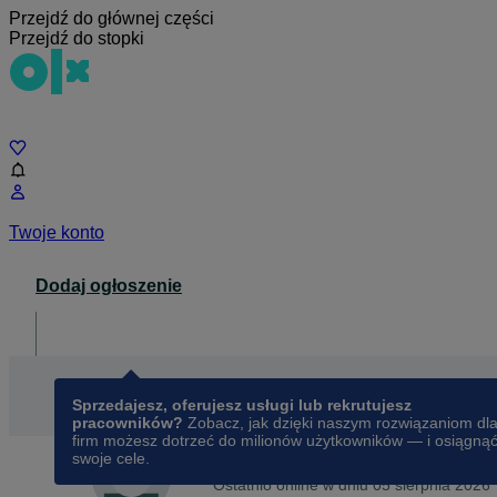
Przejdź do głównej części
Przejdź do stopki
Czat
Twoje konto
Dodaj ogłoszenie
Dla biznesu
opens in a new tab
Sprzedajesz, oferujesz usługi lub rekrutujesz
pracowników?
Zobacz, jak dzięki naszym rozwiązaniom dl
firm możesz dotrzeć do milionów użytkowników — i osiągną
swoje cele.
Na OLX od
lipca 2023
Zakh
Ostatnio online w dniu 05 sierpnia 2026