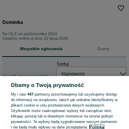
Dominika
Na OLX od
października 2014
Ostatnio online w dniu 22 lipca 2026
Wszystkie ogłoszenia
Oceny
Sortuj
ZNALEŹLIŚMY 0 OGŁOSZEŃ
Dbamy o Twoją prywatność
My i nasi
447
partnerzy przechowujemy lub uzyskujemy dostęp
do informacji na urządzeniu, takich jak unikalne identyfikatory w
plikach cookie w celu przetwarzania danych osobowych.
Użytkownik może zaakceptować wybory lub zarządzać nimi,
klikając poniżej lub w dowolnym momencie na stronie polityki
prywatności. Te wybory będą sygnalizowane naszym partnerom
i nie będą miały wpływu na dane przeglądania.
Polityka