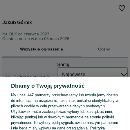
Jakub Górnik
Na OLX od
czerwca 2023
Ostatnio online w dniu 05 maja 2026
Wszystkie ogłoszenia
Oceny
Sortuj
ZNALEŹLIŚMY 0 OGŁOSZEŃ
Dbamy o Twoją prywatność
My i nasi
447
partnerzy przechowujemy lub uzyskujemy dostęp
do informacji na urządzeniu, takich jak unikalne identyfikatory w
plikach cookie w celu przetwarzania danych osobowych.
Użytkownik może zaakceptować wybory lub zarządzać nimi,
klikając poniżej lub w dowolnym momencie na stronie polityki
prywatności. Te wybory będą sygnalizowane naszym partnerom
i nie będą miały wpływu na dane przeglądania.
Polityka