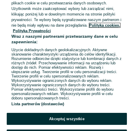
plikach cookie w celu przetwarzania danych osobowych.
Legnica
Użytkownik może zaakceptować wybory lub zarządzać nimi,
02 sierpnia 2026
klikając poniżej lub w dowolnym momencie na stronie polityki
Pozostałe
Bawełna
prywatności. Te wybory będą sygnalizowane naszym partnerom i
nie będą miały wpływu na dane przeglądania.
Polityka cookies,
Polityka Prywatności
Kocyk dla maluszka
Wraz z naszymi partnerami przetwarzamy dane w celu
45 zł
zapewnienia:
50,08 zł z Pakietem Ochronnym
Użycie dokładnych danych geolokalizacyjnych. Aktywne
skanowanie charakterystyki urządzenia do celów identyfikacji.
Rozumienie odbiorców dzięki statystyce lub kombinacji danych z
Legnica
różnych źródeł. Przechowywanie informacji na urządzeniu lub
30 lipca 2026
dostęp do nich. Pomiar efektywności reklam. Rozwój i
ulepszanie usług. Tworzenie profili w celu personalizacji treści.
Tworzenie profili w celu spersonalizowanych reklam.
Wykorzystywanie ograniczonych danych do wyboru reklam.
1
2
3
...
6
Wykorzystywanie ograniczonych danych do wyboru treści.
Pomiar efektywności treści. Wykorzystanie profili do wyboru
spersonalizowanych reklam. Wykorzystywanie profili w celu
doboru spersonalizowanych treści.
Lista partnerów (dostawców)
Akceptuj wszystkie