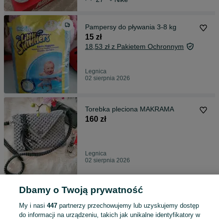
Pampersy do pływania 3-8 kg
15 zł
18,53 zł z Pakietem Ochronnym
Legnica
02 sierpnia 2026
Torebka pleciona MAKRAMA
160 zł
Legnica
02 sierpnia 2026
Dbamy o Twoją prywatność
Torebka koktajlowa ze sznurka
bawełnianego
My i nasi
447
partnerzy przechowujemy lub uzyskujemy dostęp
170 zł
do informacji na urządzeniu, takich jak unikalne identyfikatory w