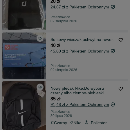
matrycy,prowadnicami
20 zł
24,67 zł z Pakietem Ochronnym
Ptaszkowice
02 sierpnia 2026
Sufitowy wieszak,uchwyt na rower.
40 zł
45,60 zł z Pakietem Ochronnym
Ptaszkowice
02 sierpnia 2026
Nowy plecak Nike.Do wyboru
czarny albo ciemno-niebieski
85 zł
91,48 zł z Pakietem Ochronnym
Ptaszkowice
30 lipca 2026
Czarny
Nike
Poliester