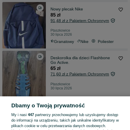
Nowy plecak Nike
85 zł
91,48 zł z Pakietem Ochronnym
Ptaszkowice
30 lipca 2026
Granatowy
Nike
Poliester
Deskorolka dla dzieci Flashbone
Go Active.
65 zł
71,60 zł z Pakietem Ochronnym
Ptaszkowice
30 lipca 2026
Dbamy o Twoją prywatność
Lampa nocna.Czarna
30 zł
My i nasi
447
partnerzy przechowujemy lub uzyskujemy dostęp
35,20 zł z Pakietem Ochronnym
do informacji na urządzeniu, takich jak unikalne identyfikatory w
plikach cookie w celu przetwarzania danych osobowych.