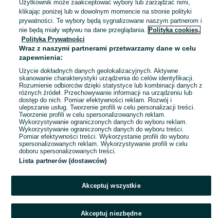
Użytkownik może zaakceptować wybory lub zarządzać nimi,
Ptaszkowice
klikając poniżej lub w dowolnym momencie na stronie polityki
28 lipca 2026
prywatności. Te wybory będą sygnalizowane naszym partnerom i
nie będą miały wpływu na dane przeglądania.
Polityka cookies,
Polityka Prywatności
Laptop HP DV7 6140.17.3".Intel
Wraz z naszymi partnerami przetwarzamy dane w celu
core i7
zapewnienia:
250 zł
265,49 zł z Pakietem Ochronnym
Użycie dokładnych danych geolokalizacyjnych. Aktywne
skanowanie charakterystyki urządzenia do celów identyfikacji.
Rozumienie odbiorców dzięki statystyce lub kombinacji danych z
Ptaszkowice
różnych źródeł. Przechowywanie informacji na urządzeniu lub
24 lipca 2026
dostęp do nich. Pomiar efektywności reklam. Rozwój i
ulepszanie usług. Tworzenie profili w celu personalizacji treści.
Tworzenie profili w celu spersonalizowanych reklam.
Wykorzystywanie ograniczonych danych do wyboru reklam.
1
2
3
Wykorzystywanie ograniczonych danych do wyboru treści.
Pomiar efektywności treści. Wykorzystanie profili do wyboru
spersonalizowanych reklam. Wykorzystywanie profili w celu
doboru spersonalizowanych treści.
Lista partnerów (dostawców)
Akceptuj wszystkie
Akceptuj niezbędne