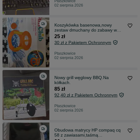
Ptaszkowice
02 sierpnia 2026
Koszykówka basenowa,nowy
zestaw dmuchany do zabawy w
basenie Sun Club
25 zł
30 zł z Pakietem Ochronnym
Ptaszkowice
02 sierpnia 2026
Nowy grill węglowy BBQ.Na
kółkach.
85 zł
92,40 zł z Pakietem Ochronnym
Ptaszkowice
02 sierpnia 2026
Obudowa matrycy HP compaq cq
58 z zawiasami,taśmą