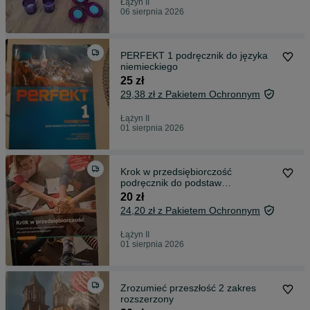
Łążyn II
06 sierpnia 2026
PERFEKT 1 podręcznik do języka
niemieckiego
25 zł
29,38 zł z Pakietem Ochronnym
Łążyn II
01 sierpnia 2026
Krok w przedsiębiorczość
podręcznik do podstaw
przedsiębiorczości
20 zł
24,20 zł z Pakietem Ochronnym
Łążyn II
01 sierpnia 2026
Zrozumieć przeszłość 2 zakres
rozszerzony