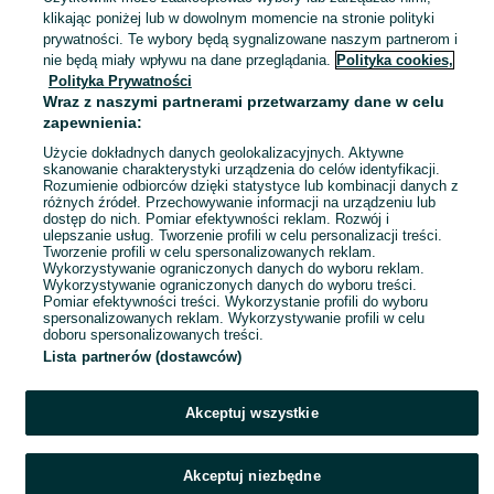
Łążyn II
klikając poniżej lub w dowolnym momencie na stronie polityki
30 lipca 2026
prywatności. Te wybory będą sygnalizowane naszym partnerom i
nie będą miały wpływu na dane przeglądania.
Polityka cookies,
Polityka Prywatności
Lampa sufitowa i kinkiet komplet
Wraz z naszymi partnerami przetwarzamy dane w celu
120 zł
zapewnienia:
128,80 zł z Pakietem Ochronnym
Użycie dokładnych danych geolokalizacyjnych. Aktywne
skanowanie charakterystyki urządzenia do celów identyfikacji.
Rozumienie odbiorców dzięki statystyce lub kombinacji danych z
Łążyn II
różnych źródeł. Przechowywanie informacji na urządzeniu lub
28 lipca 2026
dostęp do nich. Pomiar efektywności reklam. Rozwój i
ulepszanie usług. Tworzenie profili w celu personalizacji treści.
Tworzenie profili w celu spersonalizowanych reklam.
Wykorzystywanie ograniczonych danych do wyboru reklam.
1
2
Wykorzystywanie ograniczonych danych do wyboru treści.
Pomiar efektywności treści. Wykorzystanie profili do wyboru
spersonalizowanych reklam. Wykorzystywanie profili w celu
doboru spersonalizowanych treści.
Lista partnerów (dostawców)
Akceptuj wszystkie
Akceptuj niezbędne