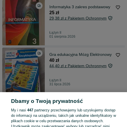
Informatyka 3 zakres podstawowy
25 zł
29,38 zł z Pakietem Ochronnym
Łążyn II
01 sierpnia 2026
Gra edukacyjna Mózg Elektronowy
40 zł
44,40 zł z Pakietem Ochronnym
Łążyn II
31 lipca 2026
Dbamy o Twoją prywatność
Nowy Parowar idealny na prezent
100 zł
My i nasi
447
partnerzy przechowujemy lub uzyskujemy dostęp
107,99 zł z Pakietem Ochronnym
do informacji na urządzeniu, takich jak unikalne identyfikatory w
plikach cookie w celu przetwarzania danych osobowych.
Użytkownik może zaakceptować wybory lub zarządzać nimi,