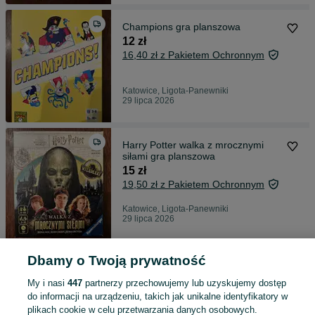
Champions gra planszowa
12 zł
16,40 zł z Pakietem Ochronnym
Katowice, Ligota-Panewniki
29 lipca 2026
Harry Potter walka z mrocznymi
siłami gra planszowa
15 zł
19,50 zł z Pakietem Ochronnym
Katowice, Ligota-Panewniki
29 lipca 2026
Dbamy o Twoją prywatność
Rolki Coolslide Nachos YG 28-31
regulowane dziecięce
My i nasi
447
partnerzy przechowujemy lub uzyskujemy dostęp
65 zł
do informacji na urządzeniu, takich jak unikalne identyfikatory w
71,60 zł z Pakietem Ochronnym
plikach cookie w celu przetwarzania danych osobowych.