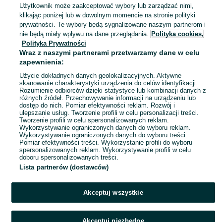
Użytkownik może zaakceptować wybory lub zarządzać nimi,
Katowice, Ligota-Panewniki
klikając poniżej lub w dowolnym momencie na stronie polityki
29 lipca 2026
prywatności. Te wybory będą sygnalizowane naszym partnerom i
nie będą miały wpływu na dane przeglądania.
Polityka cookies,
Polityka Prywatności
Zlewozmywak z baterią i nowymi
Wraz z naszymi partnerami przetwarzamy dane w celu
akcesoriami 77x44 cm
zapewnienia:
220 zł
Użycie dokładnych danych geolokalizacyjnych. Aktywne
skanowanie charakterystyki urządzenia do celów identyfikacji.
Rozumienie odbiorców dzięki statystyce lub kombinacji danych z
Katowice, Ligota-Panewniki
różnych źródeł. Przechowywanie informacji na urządzeniu lub
28 lipca 2026
dostęp do nich. Pomiar efektywności reklam. Rozwój i
ulepszanie usług. Tworzenie profili w celu personalizacji treści.
Tworzenie profili w celu spersonalizowanych reklam.
Wykorzystywanie ograniczonych danych do wyboru reklam.
1
2
Wykorzystywanie ograniczonych danych do wyboru treści.
Pomiar efektywności treści. Wykorzystanie profili do wyboru
spersonalizowanych reklam. Wykorzystywanie profili w celu
doboru spersonalizowanych treści.
Lista partnerów (dostawców)
Akceptuj wszystkie
Akceptuj niezbędne