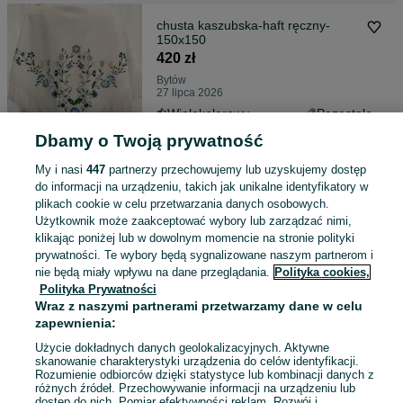
chusta kaszubska-haft ręczny-
150x150
420 zł
Bytów
27 lipca 2026
Wielokolorowy
Pozostałe
Poliester
Dbamy o Twoją prywatność
My i nasi
447
partnerzy przechowujemy lub uzyskujemy dostęp
Strój kaszubski dziewczęcy roz.116
do informacji na urządzeniu, takich jak unikalne identyfikatory w
serdak-haft ręczny złoty
plikach cookie w celu przetwarzania danych osobowych.
1 540 zł
Użytkownik może zaakceptować wybory lub zarządzać nimi,
klikając poniżej lub w dowolnym momencie na stronie polityki
Bytów
prywatności. Te wybory będą sygnalizowane naszym partnerom i
22 lipca 2026
nie będą miały wpływu na dane przeglądania.
Polityka cookies,
116
Czerwony
Polityka Prywatności
Wraz z naszymi partnerami przetwarzamy dane w celu
zapewnienia:
chusta kaszubska ręcznie
haftowana
Użycie dokładnych danych geolokalizacyjnych. Aktywne
skanowanie charakterystyki urządzenia do celów identyfikacji.
420 zł
Rozumienie odbiorców dzięki statystyce lub kombinacji danych z
różnych źródeł. Przechowywanie informacji na urządzeniu lub
Bytów
dostęp do nich. Pomiar efektywności reklam. Rozwój i