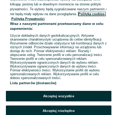
Inowrocław
klikając poniżej lub w dowolnym momencie na stronie polityki
03 sierpnia 2026
prywatności. Te wybory będą sygnalizowane naszym partnerom i
nie będą miały wpływu na dane przeglądania.
Polityka cookies,
Polityka Prywatności
Kostka granitowa
Wraz z naszymi partnerami przetwarzamy dane w celu
10 zł
zapewnienia:
Użycie dokładnych danych geolokalizacyjnych. Aktywne
skanowanie charakterystyki urządzenia do celów identyfikacji.
Rozumienie odbiorców dzięki statystyce lub kombinacji danych z
Inowrocław
różnych źródeł. Przechowywanie informacji na urządzeniu lub
03 sierpnia 2026
dostęp do nich. Pomiar efektywności reklam. Rozwój i
ulepszanie usług. Tworzenie profili w celu personalizacji treści.
Tworzenie profili w celu spersonalizowanych reklam.
Wykorzystywanie ograniczonych danych do wyboru reklam.
1
2
3
Wykorzystywanie ograniczonych danych do wyboru treści.
Pomiar efektywności treści. Wykorzystanie profili do wyboru
spersonalizowanych reklam. Wykorzystywanie profili w celu
doboru spersonalizowanych treści.
Lista partnerów (dostawców)
Akceptuj wszystkie
Akceptuj niezbędne