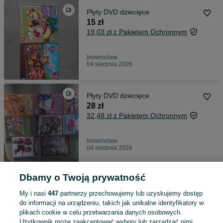
Płyty DVD dziecięce
15 zł
19,03 zł z Pakietem Ochronnym
Inowrocław
04 sierpnia 2026
Płyty DVD dziecięce
28 zł
32,48 zł z Pakietem Ochronnym
Inowrocław
04 sierpnia 2026
Dbamy o Twoją prywatność
Mydło luksja creamy
10 zł
My i nasi
447
partnerzy przechowujemy lub uzyskujemy dostęp
do informacji na urządzeniu, takich jak unikalne identyfikatory w
plikach cookie w celu przetwarzania danych osobowych.
Użytkownik może zaakceptować wybory lub zarządzać nimi,