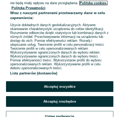
Pabianice
nie będą miały wpływu na dane przeglądania.
Polityka cookies,
28 lipca 2026
Polityka Prywatności
Wraz z naszymi partnerami przetwarzamy dane w celu
zapewnienia:
Złączki pneumatyczne wtykowe.
Użycie dokładnych danych geolokalizacyjnych. Aktywne
129 zł
skanowanie charakterystyki urządzenia do celów identyfikacji.
Rozumienie odbiorców dzięki statystyce lub kombinacji danych z
różnych źródeł. Przechowywanie informacji na urządzeniu lub
dostęp do nich. Pomiar efektywności reklam. Rozwój i
ulepszanie usług. Tworzenie profili w celu personalizacji treści.
Pabianice
Tworzenie profili w celu spersonalizowanych reklam.
27 lipca 2026
Wykorzystywanie ograniczonych danych do wyboru reklam.
Wykorzystywanie ograniczonych danych do wyboru treści.
Pomiar efektywności treści. Wykorzystanie profili do wyboru
spersonalizowanych reklam. Wykorzystywanie profili w celu
doboru spersonalizowanych treści.
Lista partnerów (dostawców)
Akceptuj wszystkie
Akceptuj niezbędne
Ustaw preferencje