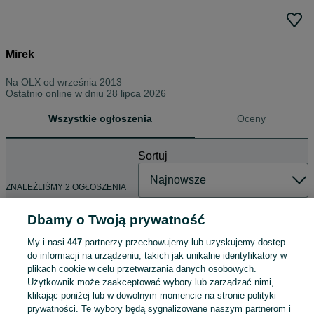
Mirek
Na OLX od
września 2013
Ostatnio online w dniu 28 lipca 2026
Wszystkie ogłoszenia
Oceny
Sortuj
ZNALEŹLIŚMY 2 OGŁOSZENIA
Dbamy o Twoją prywatność
My i nasi
447
partnerzy przechowujemy lub uzyskujemy dostęp
Łożysko baryłkowe SKF.
do informacji na urządzeniu, takich jak unikalne identyfikatory w
239 zł
plikach cookie w celu przetwarzania danych osobowych.
Użytkownik może zaakceptować wybory lub zarządzać nimi,
klikając poniżej lub w dowolnym momencie na stronie polityki
prywatności. Te wybory będą sygnalizowane naszym partnerom i