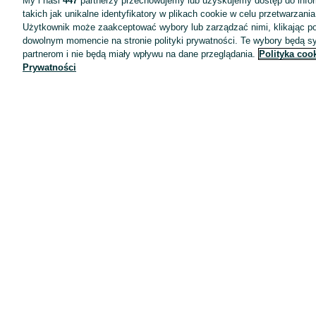
My i nasi
447
partnerzy przechowujemy lub uzyskujemy dostęp do infor
takich jak unikalne identyfikatory w plikach cookie w celu przetwarzan
Użytkownik może zaakceptować wybory lub zarządzać nimi, klikając po
dowolnym momencie na stronie polityki prywatności. Te wybory będą 
partnerom i nie będą miały wpływu na dane przeglądania.
Polityka coo
Prywatności
Aplikacje mobilne OLX.pl
Pomoc
Wyróżnione ogłoszenia
Oferta dla firm
Blog
Regulamin
Polityka prywatności
Reklama
Informacja o realizowanej strategii podatkowej