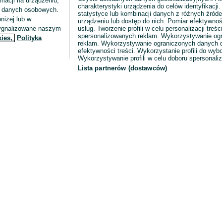
macji na urządzeniu,
charakterystyki urządzenia do celów identyfikacji
ia danych osobowych.
statystyce lub kombinacji danych z różnych źróde
niżej lub w
urządzeniu lub dostęp do nich. Pomiar efektywnoś
sygnalizowane naszym
usług. Tworzenie profili w celu personalizacji treści
spersonalizowanych reklam. Wykorzystywanie og
kies,
Polityka
reklam. Wykorzystywanie ograniczonych danych d
efektywności treści. Wykorzystanie profili do wy
Wykorzystywanie profili w celu doboru spersonali
Lista partnerów (dostawców)