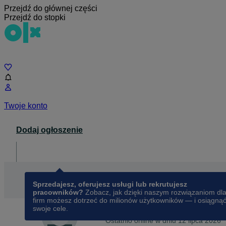
Przejdź do głównej części
Przejdź do stopki
Czat
Twoje konto
Dodaj ogłoszenie
Dla biznesu
opens in a new tab
Sprzedajesz, oferujesz usługi lub rekrutujesz
pracowników?
Zobacz, jak dzięki naszym rozwiązaniom dl
firm możesz dotrzeć do milionów użytkowników — i osiągną
swoje cele.
Na OLX od
sierpnia 2013
Łukasz
Ostatnio online w dniu 12 lipca 2026