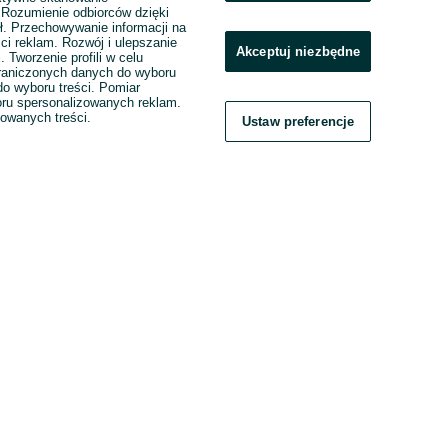
. Rozumienie odbiorców dzięki
ł. Przechowywanie informacji na
ci reklam. Rozwój i ulepszanie
Akceptuj niezbędne
. Tworzenie profili w celu
raniczonych danych do wyboru
o wyboru treści. Pomiar
boru spersonalizowanych reklam.
zowanych treści.
Ustaw preferencje