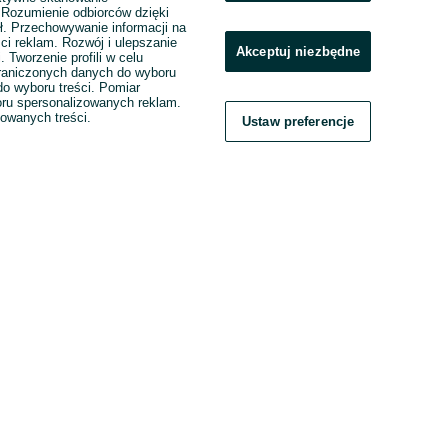
. Rozumienie odbiorców dzięki
ł. Przechowywanie informacji na
ci reklam. Rozwój i ulepszanie
Akceptuj niezbędne
. Tworzenie profili w celu
raniczonych danych do wyboru
o wyboru treści. Pomiar
boru spersonalizowanych reklam.
zowanych treści.
Ustaw preferencje