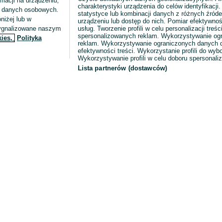
macji na urządzeniu,
charakterystyki urządzenia do celów identyfikacji
ia danych osobowych.
statystyce lub kombinacji danych z różnych źróde
niżej lub w
urządzeniu lub dostęp do nich. Pomiar efektywnoś
sygnalizowane naszym
usług. Tworzenie profili w celu personalizacji treści
spersonalizowanych reklam. Wykorzystywanie og
kies,
Polityka
reklam. Wykorzystywanie ograniczonych danych d
efektywności treści. Wykorzystanie profili do wy
Wykorzystywanie profili w celu doboru spersonali
Lista partnerów (dostawców)