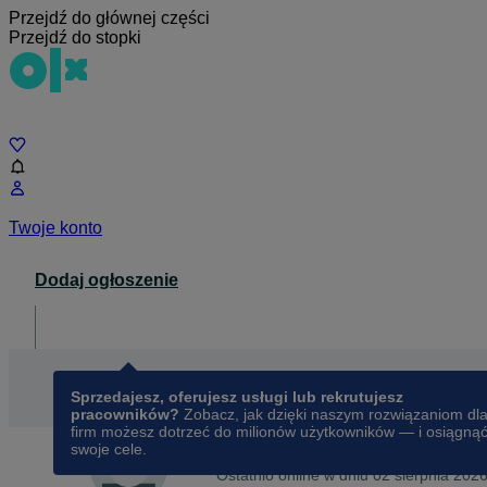
Przejdź do głównej części
Przejdź do stopki
Czat
Twoje konto
Dodaj ogłoszenie
Dla biznesu
opens in a new tab
Sprzedajesz, oferujesz usługi lub rekrutujesz
pracowników?
Zobacz, jak dzięki naszym rozwiązaniom dl
firm możesz dotrzeć do milionów użytkowników — i osiągną
swoje cele.
Na OLX od
lipca 2021
Agata
Ostatnio online w dniu 02 sierpnia 202