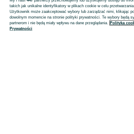
My i nasi
447
partnerzy przechowujemy lub uzyskujemy dostęp do infor
takich jak unikalne identyfikatory w plikach cookie w celu przetwarzan
Użytkownik może zaakceptować wybory lub zarządzać nimi, klikając po
dowolnym momencie na stronie polityki prywatności. Te wybory będą 
partnerom i nie będą miały wpływu na dane przeglądania.
Polityka coo
Prywatności
Aplikacje mobilne OLX.pl
Pomoc
Wyróżnione ogłoszenia
Oferta dla firm
Blog
Regulamin
Polityka prywatności
Reklama
Informacja o realizowanej strategii podatkowej