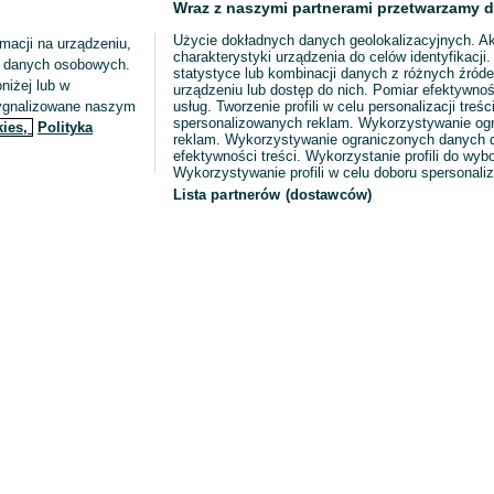
Wraz z naszymi partnerami przetwarzamy d
Użycie dokładnych danych geolokalizacyjnych. A
macji na urządzeniu,
charakterystyki urządzenia do celów identyfikacji
ia danych osobowych.
statystyce lub kombinacji danych z różnych źróde
niżej lub w
urządzeniu lub dostęp do nich. Pomiar efektywnoś
sygnalizowane naszym
usług. Tworzenie profili w celu personalizacji treści
spersonalizowanych reklam. Wykorzystywanie og
kies,
Polityka
reklam. Wykorzystywanie ograniczonych danych d
efektywności treści. Wykorzystanie profili do wy
Wykorzystywanie profili w celu doboru spersonali
Lista partnerów (dostawców)