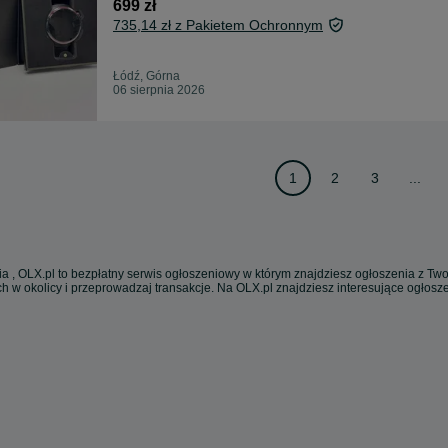
699 zł
735,14 zł z Pakietem Ochronnym
Łódź, Górna
06 sierpnia 2026
1
2
3
...
a , OLX.pl to bezpłatny serwis ogłoszeniowy w którym znajdziesz ogłoszenia z Twoj
h w okolicy i przeprowadzaj transakcje. Na OLX.pl znajdziesz interesujące ogłos