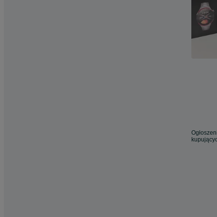
Ogłoszeni
kupującyc