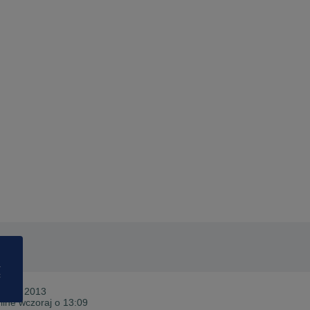
a
ć
d
lipca 2013
line wczoraj o 13:09