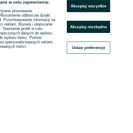
ane w celu zapewnienia:
Akceptuj wszystkie
ktywne skanowanie
. Rozumienie odbiorców dzięki
ł. Przechowywanie informacji na
ci reklam. Rozwój i ulepszanie
Akceptuj niezbędne
. Tworzenie profili w celu
raniczonych danych do wyboru
o wyboru treści. Pomiar
boru spersonalizowanych reklam.
zowanych treści.
Ustaw preferencje