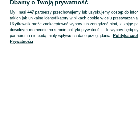
Dbamy o Twoją prywatność
Wyróżnione ogłoszenia
Oferta dla firm
My i nasi
447
partnerzy przechowujemy lub uzyskujemy dostęp do infor
takich jak unikalne identyfikatory w plikach cookie w celu przetwarzan
Blog
Użytkownik może zaakceptować wybory lub zarządzać nimi, klikając po
Regulamin
dowolnym momencie na stronie polityki prywatności. Te wybory będą 
partnerom i nie będą miały wpływu na dane przeglądania.
Polityka coo
Polityka prywatności
Prywatności
Reklama
Informacja o realizowanej strategii podatkowej
Ustawienia plików cookie
Zasady bezpieczeństwa
Mapa kategorii
Mapa miejscowości
Mapa ministron
Popularne wyszukiwania
Kariera
Pracodawcy na OLX