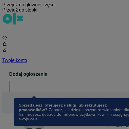
Przejdź do głównej części
Przejdź do stopki
Czat
Twoje konto
Dodaj ogłoszenie
Dla biznesu
opens in a new tab
Sprzedajesz, oferujesz usługi lub rekrutujesz
pracowników?
Zobacz, jak dzięki naszym rozwiązaniom dl
firm możesz dotrzeć do milionów użytkowników — i osiągną
swoje cele.
Na OLX o
FASON RZGOWSKA12 ŁÓDŹ
Ostatnio on