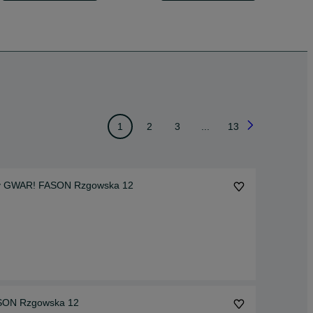
1
2
3
...
13
y GWAR! FASON Rzgowska 12
I FERRARI ROMA 20"5x114 8J,10J FASON Rzgowska 12