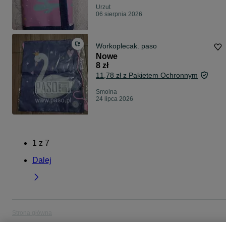
Urzut
06 sierpnia 2026
Workoplecak. paso
Nowe
8 zł
11,78 zł z Pakietem Ochronnym
Smolna
24 lipca 2026
1
z
7
Dalej
Strona główna