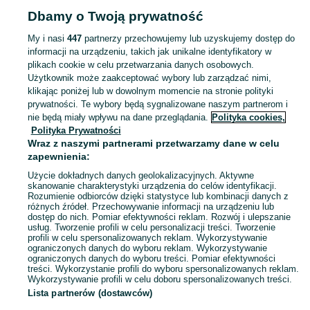
Dbamy o Twoją prywatność
POLSKA
My i nasi
447
partnerzy przechowujemy lub uzyskujemy dostęp do
informacji na urządzeniu, takich jak unikalne identyfikatory w
KATEGORIA
plikach cookie w celu przetwarzania danych osobowych.
Użytkownik może zaakceptować wybory lub zarządzać nimi,
Skorzystaj z największego serwisu ogłoszeniowego w Polsce! Kupuj to, czego pragniesz i sprzedawaj to, czego już nie potrzebujesz!
Zobacz Więc
klikając poniżej lub w dowolnym momencie na stronie polityki
prywatności. Te wybory będą sygnalizowane naszym partnerom i
nie będą miały wpływu na dane przeglądania.
Polityka cookies,
Mapa kategorii
Polityka Prywatności
Mapa miejscowości
Wraz z naszymi partnerami przetwarzamy dane w celu
zapewnienia:
Mapa ministron
Użycie dokładnych danych geolokalizacyjnych. Aktywne
Popularne wyszukiwania
skanowanie charakterystyki urządzenia do celów identyfikacji.
Rozumienie odbiorców dzięki statystyce lub kombinacji danych z
różnych źródeł. Przechowywanie informacji na urządzeniu lub
dostęp do nich. Pomiar efektywności reklam. Rozwój i ulepszanie
usług. Tworzenie profili w celu personalizacji treści. Tworzenie
profili w celu spersonalizowanych reklam. Wykorzystywanie
ograniczonych danych do wyboru reklam. Wykorzystywanie
ograniczonych danych do wyboru treści. Pomiar efektywności
treści. Wykorzystanie profili do wyboru spersonalizowanych reklam.
Wykorzystywanie profili w celu doboru spersonalizowanych treści.
Lista partnerów (dostawców)