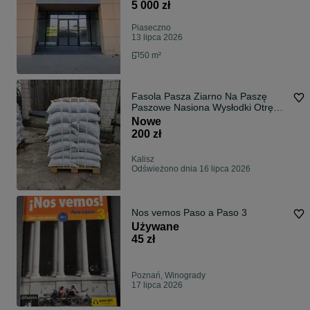
5 000 zł
Piaseczno
13 lipca 2026
50 m²
Fasola Pasza Ziarno Na Paszę
Paszowe Nasiona Wysłodki Otręby
Sojowa !
Nowe
200 zł
Kalisz
Odświeżono dnia 16 lipca 2026
Nos vemos Paso a Paso 3
Używane
45 zł
Poznań, Winogrady
17 lipca 2026