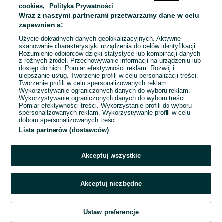
cookies,
Polityka Prywatności
Wraz z naszymi partnerami przetwarzamy dane w celu
To ogłoszenie nie jest już dostępne
zapewnienia:
Użycie dokładnych danych geolokalizacyjnych. Aktywne
skanowanie charakterystyki urządzenia do celów identyfikacji.
Rozumienie odbiorców dzięki statystyce lub kombinacji danych
Przejdź na stronę główną
z różnych źródeł. Przechowywanie informacji na urządzeniu lub
dostęp do nich. Pomiar efektywności reklam. Rozwój i
ulepszanie usług. Tworzenie profili w celu personalizacji treści.
Tworzenie profili w celu spersonalizowanych reklam.
Wykorzystywanie ograniczonych danych do wyboru reklam.
Wykorzystywanie ograniczonych danych do wyboru treści.
Pomiar efektywności treści. Wykorzystanie profili do wyboru
spersonalizowanych reklam. Wykorzystywanie profili w celu
doboru spersonalizowanych treści.
Lista partnerów (dostawców)
Akceptuj wszystkie
Akceptuj niezbędne
Ustaw preferencje